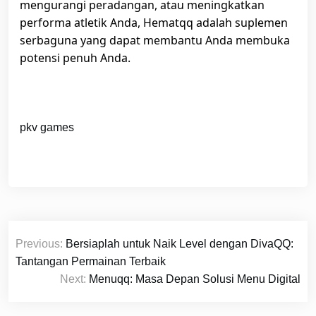
mengurangi peradangan, atau meningkatkan
performa atletik Anda, Hematqq adalah suplemen
serbaguna yang dapat membantu Anda membuka
potensi penuh Anda.
pkv games
Post
Previous:
Bersiaplah untuk Naik Level dengan DivaQQ:
navigation
Tantangan Permainan Terbaik
Next:
Menuqq: Masa Depan Solusi Menu Digital