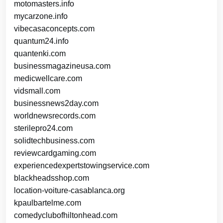
motomasters.info
mycarzone.info
vibecasaconcepts.com
quantum24.info
quantenki.com
businessmagazineusa.com
medicwellcare.com
vidsmall.com
businessnews2day.com
worldnewsrecords.com
sterilepro24.com
solidtechbusiness.com
reviewcardgaming.com
experiencedexpertstowingservice.com
blackheadsshop.com
location-voiture-casablanca.org
kpaulbartelme.com
comedyclubofhiltonhead.com