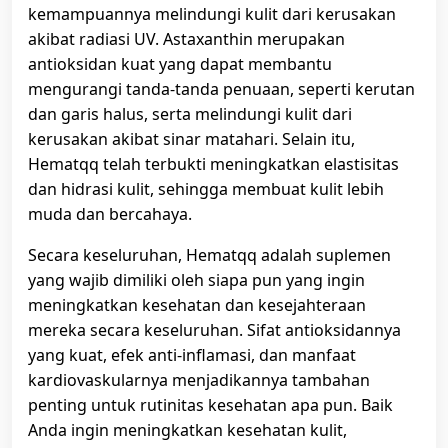
kemampuannya melindungi kulit dari kerusakan
akibat radiasi UV. Astaxanthin merupakan
antioksidan kuat yang dapat membantu
mengurangi tanda-tanda penuaan, seperti kerutan
dan garis halus, serta melindungi kulit dari
kerusakan akibat sinar matahari. Selain itu,
Hematqq telah terbukti meningkatkan elastisitas
dan hidrasi kulit, sehingga membuat kulit lebih
muda dan bercahaya.
Secara keseluruhan, Hematqq adalah suplemen
yang wajib dimiliki oleh siapa pun yang ingin
meningkatkan kesehatan dan kesejahteraan
mereka secara keseluruhan. Sifat antioksidannya
yang kuat, efek anti-inflamasi, dan manfaat
kardiovaskularnya menjadikannya tambahan
penting untuk rutinitas kesehatan apa pun. Baik
Anda ingin meningkatkan kesehatan kulit,