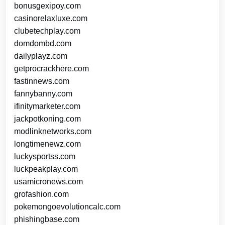
bonusgexipoy.com
casinorelaxluxe.com
clubetechplay.com
domdombd.com
dailyplayz.com
getprocrackhere.com
fastinnews.com
fannybanny.com
ifinitymarketer.com
jackpotkoning.com
modlinknetworks.com
longtimenewz.com
luckysportss.com
luckpeakplay.com
usamicronews.com
grofashion.com
pokemongoevolutioncalc.com
phishingbase.com