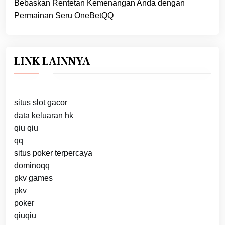
Bebaskan Rentetan Kemenangan Anda dengan
Permainan Seru OneBetQQ
LINK LAINNYA
situs slot gacor
data keluaran hk
qiu qiu
qq
situs poker terpercaya
dominoqq
pkv games
pkv
poker
qiuqiu