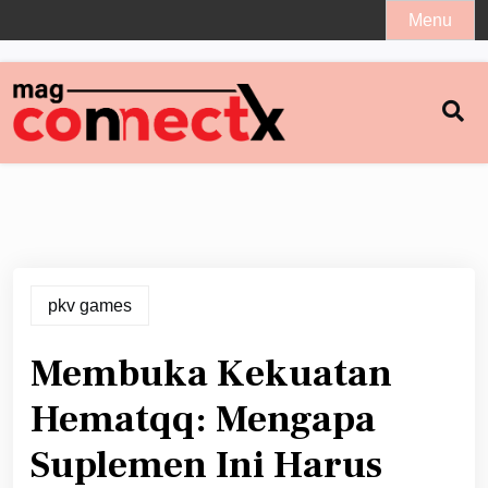
Skip
Menu
to
content
pkv games
Membuka Kekuatan
Hematqq: Mengapa
Suplemen Ini Harus