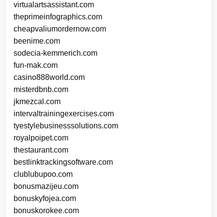
virtualartsassistant.com
theprimeinfographics.com
cheapvaliumordernow.com
beenime.com
sodecia-kemmerich.com
fun-mak.com
casino888world.com
misterdbnb.com
jkmezcal.com
intervaltrainingexercises.com
tyestylebusinesssolutions.com
royalpoipet.com
thestaurant.com
bestlinktrackingsoftware.com
clublubupoo.com
bonusmazijeu.com
bonuskyfojea.com
bonuskorokee.com