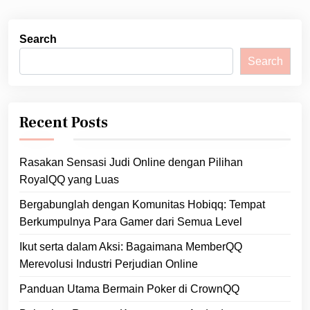
Search
Search
Recent Posts
Rasakan Sensasi Judi Online dengan Pilihan
RoyalQQ yang Luas
Bergabunglah dengan Komunitas Hobiqq: Tempat
Berkumpulnya Para Gamer dari Semua Level
Ikut serta dalam Aksi: Bagaimana MemberQQ
Merevolusi Industri Perjudian Online
Panduan Utama Bermain Poker di CrownQQ