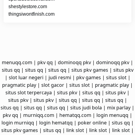
shestylestore.com
thingsiwontfinish.com
menuqq.com
|
pkv qq
|
dominoqq pkv
|
dominoqq pkv
|
situs qq
|
situs qq
|
situs qq
|
situs pkv games
|
situs pkv
|
slot luar negeri
|
judi resmi
|
pkv games
|
situs slot
|
pragmatic play
|
slot gacor
|
situs slot
|
pragmatic play
|
situs slot terpercaya
|
situs pkv
|
situs qq
|
situs pkv
|
situs pkv
|
situs pkv
|
situs qq
|
situs qq
|
situs qq
|
situs qq
|
situs qq
|
situs qq
|
situs judi bola
|
mix parlay
|
pkv qq
|
murniqq.com
|
hematqq.com
|
login menuqq
|
login murniqq
|
login hematqq
|
poker online
|
situs qq
|
situs pkv games
|
situs qq
|
link slot
|
link slot
|
link slot
|