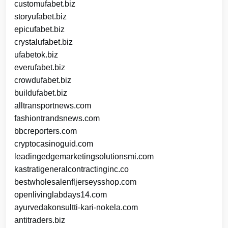
customufabet.biz
storyufabet.biz
epicufabet.biz
crystalufabet.biz
ufabetok.biz
everufabet.biz
crowdufabet.biz
buildufabet.biz
alltransportnews.com
fashiontrandsnews.com
bbcreporters.com
cryptocasinoguid.com
leadingedgemarketingsolutionsmi.com
kastratigeneralcontractinginc.co
bestwholesalenfljerseysshop.com
openlivinglabdays14.com
ayurvedakonsultti-kari-nokela.com
antitraders.biz