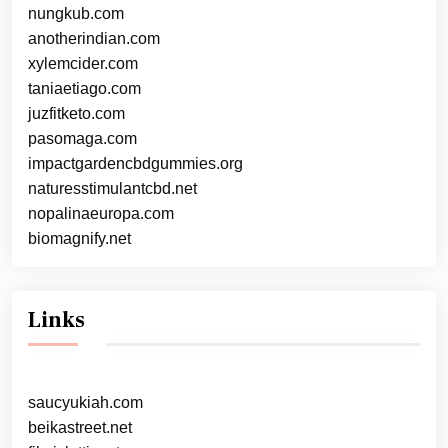
nungkub.com
anotherindian.com
xylemcider.com
taniaetiago.com
juzfitketo.com
pasomaga.com
impactgardencbdgummies.org
naturesstimulantcbd.net
nopalinaeuropa.com
biomagnify.net
Links
saucyukiah.com
beikastreet.net