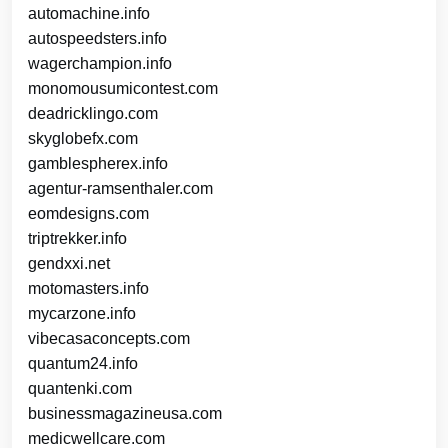
automachine.info
autospeedsters.info
wagerchampion.info
monomousumicontest.com
deadricklingo.com
skyglobefx.com
gamblespherex.info
agentur-ramsenthaler.com
eomdesigns.com
triptrekker.info
gendxxi.net
motomasters.info
mycarzone.info
vibecasaconcepts.com
quantum24.info
quantenki.com
businessmagazineusa.com
medicwellcare.com