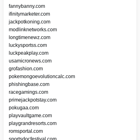
fannybanny.com
ifinitymarketer.com
jackpotkoning.com
modlinknetworks.com
longtimenewz.com
luckysportss.com
luckpeakplay.com
usamicronews.com
grofashion.com
pokemongoevolutioncalc.com
phishingbase.com
racegamings.com
primejackpotstay.com
pokugaa.com
playvaultgame.com
playgrandresorts.com
romsportal.com
sportsdocfestival.com