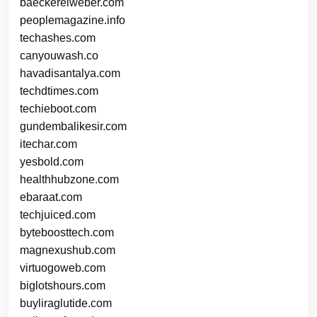
baeckereiweber.com
peoplemagazine.info
techashes.com
canyouwash.co
havadisantalya.com
techdtimes.com
techieboot.com
gundembalikesir.com
itechar.com
yesbold.com
healthhubzone.com
ebaraat.com
techjuiced.com
byteboosttech.com
magnexushub.com
virtuogoweb.com
biglotshours.com
buyliraglutide.com