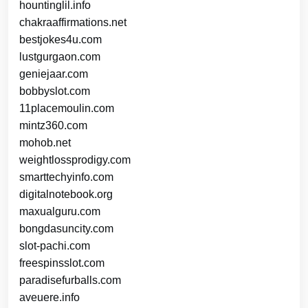
hountinglil.info
chakraaffirmations.net
bestjokes4u.com
lustgurgaon.com
geniejaar.com
bobbyslot.com
11placemoulin.com
mintz360.com
mohob.net
weightlossprodigy.com
smarttechyinfo.com
digitalnotebook.org
maxualguru.com
bongdasuncity.com
slot-pachi.com
freespinsslot.com
paradisefurballs.com
aveuere.info