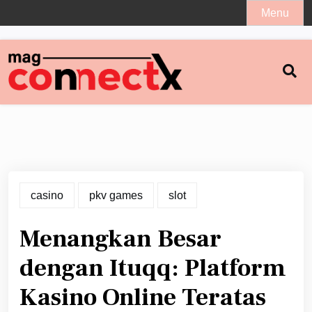
Skip
Menu
to
content
casino
pkv games
slot
Menangkan Besar
dengan Ituqq: Platform
Kasino Online Teratas