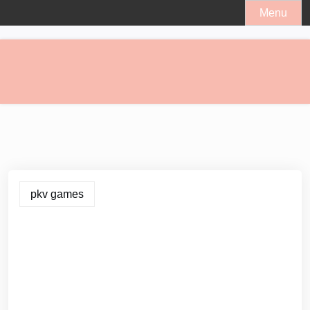
Skip
Menu
to
content
pkv games
Senjaqq: Tempat Para
Penggemar Poker
Bermain dan Menang