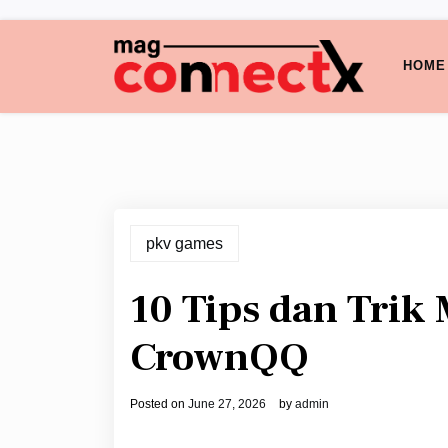
Skip
to
content
HOME
pkv games
10 Tips dan Trik
CrownQQ
Posted on
June 27, 2026
by
admin