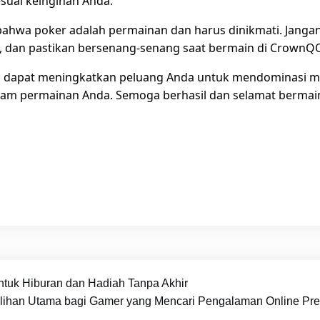
esuai keinginan Anda.
 bahwa poker adalah permainan dan harus dinikmati. Janga
h, dan pastikan bersenang-senang saat bermain di CrownQ
nda dapat meningkatkan peluang Anda untuk mendominasi m
lam permainan Anda. Semoga berhasil dan selamat bermai
tuk Hiburan dan Hadiah Tanpa Akhir
ihan Utama bagi Gamer yang Mencari Pengalaman Online Pr