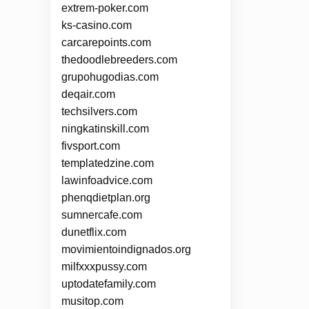
extrem-poker.com
ks-casino.com
carcarepoints.com
thedoodlebreeders.com
grupohugodias.com
deqair.com
techsilvers.com
ningkatinskill.com
fivsport.com
templatedzine.com
lawinfoadvice.com
phenqdietplan.org
sumnercafe.com
dunetflix.com
movimientoindignados.org
milfxxxpussy.com
uptodatefamily.com
musitop.com