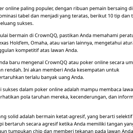
r online paling populer, dengan ribuan pemain bersaing di
minasi tabel dan menjadi yang teratas, berikut 10 tip dan t
luang sukses.
mulai bermain di CrownQQ, pastikan Anda memahami perat
exas Hold’em, Omaha, atau varian lainnya, mengetahui atu
gulan kompetitif atas lawan Anda.
a Anda baru mengenal CrownQQ atau poker online secara u
an rendah. Ini akan memberi Anda kesempatan untuk
rtaruhkan terlalu banyak uang Anda.
unci sukses dalam poker online adalah mampu membaca law
rhatikan pola taruhan mereka, kecenderungan, dan inform
ang solid adalah bermain ketat-agresif, yang berarti selektif
i bertaruh secara agresif ketika Anda memiliki tangan yan
un tumpukan chip dan memberi tekanan pada lawan Anda