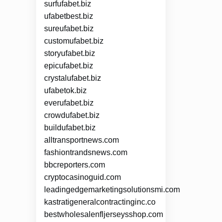
surfufabet.biz
ufabetbest.biz
sureufabet.biz
customufabet.biz
storyufabet.biz
epicufabet.biz
crystalufabet.biz
ufabetok.biz
everufabet.biz
crowdufabet.biz
buildufabet.biz
alltransportnews.com
fashiontrandsnews.com
bbcreporters.com
cryptocasinoguid.com
leadingedgemarketingsolutionsmi.com
kastratigeneralcontractinginc.co
bestwholesalenfljerseysshop.com