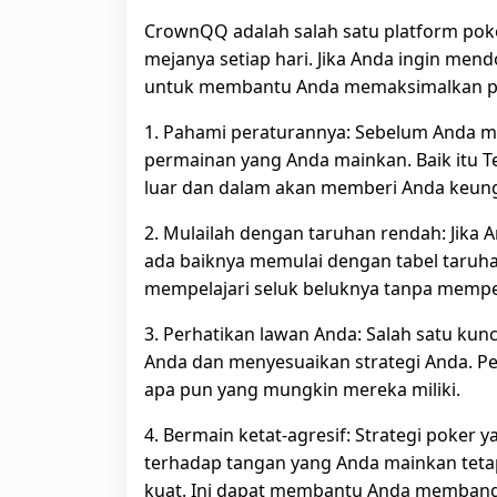
CrownQQ adalah salah satu platform poke
mejanya setiap hari. Jika Anda ingin mendo
untuk membantu Anda memaksimalkan pe
1. Pahami peraturannya: Sebelum Anda 
permainan yang Anda mainkan. Baik itu T
luar dan dalam akan memberi Anda keung
2. Mulailah dengan taruhan rendah: Jik
ada baiknya memulai dengan tabel taruh
mempelajari seluk beluknya tanpa mempe
3. Perhatikan lawan Anda: Salah satu k
Anda dan menyesuaikan strategi Anda. Pe
apa pun yang mungkin mereka miliki.
4. Bermain ketat-agresif: Strategi poker y
terhadap tangan yang Anda mainkan tetap
kuat. Ini dapat membantu Anda membang