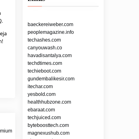
n
Q.
baeckereiweber.com
peoplemagazine.info
eja
techashes.com
n!
canyouwash.co
havadisantalya.com
techdtimes.com
techieboot.com
gundembalikesir.com
itechar.com
yesbold.com
healthhubzone.com
ebaraat.com
techjuiced.com
byteboosttech.com
emium
magnexushub.com