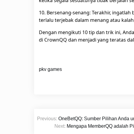
ketika segala sesuatunya tidak berjalan s
10. Bersenang-senang: Terakhir, ingatlah
terlalu terjebak dalam menang atau kala
Dengan mengikuti 10 tip dan trik ini, A
di CrownQQ dan menjadi yang teratas da
pkv games
Post
Previous:
OneBetQQ: Sumber Pilihan Anda un
navigation
Next:
Mengapa MemberQQ adalah Pil