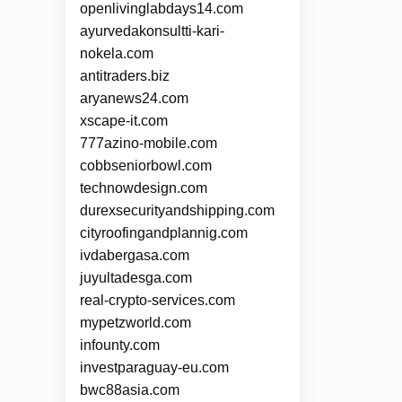
openlivinglabdays14.com
ayurvedakonsultti-kari-
nokela.com
antitraders.biz
aryanews24.com
xscape-it.com
777azino-mobile.com
cobbseniorbowl.com
technowdesign.com
durexsecurityandshipping.com
cityroofingandplannig.com
ivdabergasa.com
juyultadesga.com
real-crypto-services.com
mypetzworld.com
infounty.com
investparaguay-eu.com
bwc88asia.com