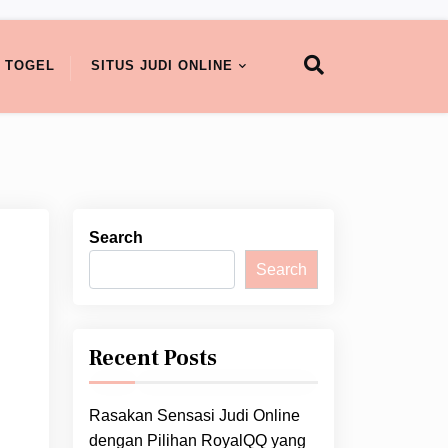
TOGEL
SITUS JUDI ONLINE
Search
Search
Recent Posts
Rasakan Sensasi Judi Online
dengan Pilihan RoyalQQ yang