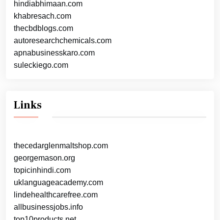
hindiabhimaan.com
khabresach.com
thecbdblogs.com
autoresearchchemicals.com
apnabusinesskaro.com
suleckiego.com
Links
thecedarglenmaltshop.com
georgemason.org
topicinhindi.com
uklanguageacademy.com
lindehealthcarefree.com
allbusinessjobs.info
top10products.net