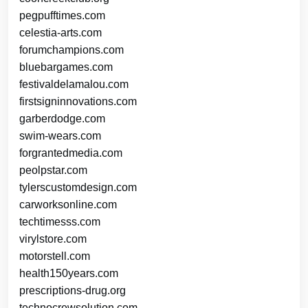
pegpufftimes.com
celestia-arts.com
forumchampions.com
bluebargames.com
festivaldelamalou.com
firstsigninnovations.com
garberdodge.com
swim-wears.com
forgrantedmedia.com
peolpstar.com
tylerscustomdesign.com
carworksonline.com
techtimesss.com
virylstore.com
motorstell.com
health150years.com
prescriptions-drug.org
technocrewsolution.com