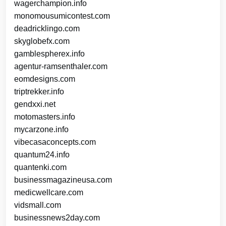
wagerchampion.info
monomousumicontest.com
deadricklingo.com
skyglobefx.com
gamblespherex.info
agentur-ramsenthaler.com
eomdesigns.com
triptrekker.info
gendxxi.net
motomasters.info
mycarzone.info
vibecasaconcepts.com
quantum24.info
quantenki.com
businessmagazineusa.com
medicwellcare.com
vidsmall.com
businessnews2day.com