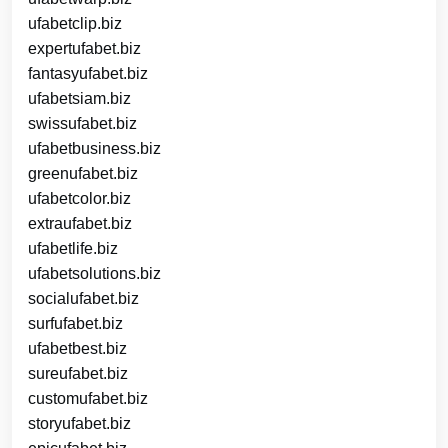
ufabetclip.biz
expertufabet.biz
fantasyufabet.biz
ufabetsiam.biz
swissufabet.biz
ufabetbusiness.biz
greenufabet.biz
ufabetcolor.biz
extraufabet.biz
ufabetlife.biz
ufabetsolutions.biz
socialufabet.biz
surfufabet.biz
ufabetbest.biz
sureufabet.biz
customufabet.biz
storyufabet.biz