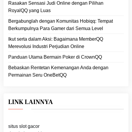
Rasakan Sensasi Judi Online dengan Pilihan
RoyalQQ yang Luas
Bergabunglah dengan Komunitas Hobiqq: Tempat
Berkumpulnya Para Gamer dari Semua Level
Ikut serta dalam Aksi: Bagaimana MemberQQ
Merevolusi Industri Perjudian Online
Panduan Utama Bermain Poker di CrownQQ
Bebaskan Rentetan Kemenangan Anda dengan
Permainan Seru OneBetQQ
LINK LAINNYA
situs slot gacor