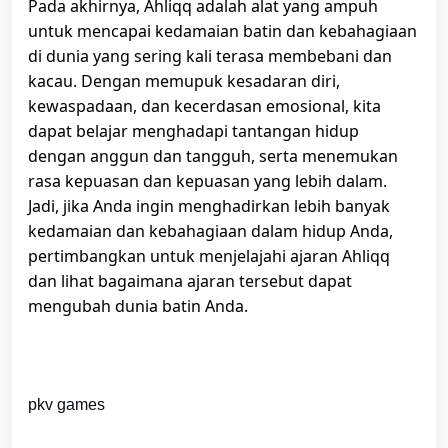
Pada akhirnya, Ahliqq adalah alat yang ampuh
untuk mencapai kedamaian batin dan kebahagiaan
di dunia yang sering kali terasa membebani dan
kacau. Dengan memupuk kesadaran diri,
kewaspadaan, dan kecerdasan emosional, kita
dapat belajar menghadapi tantangan hidup
dengan anggun dan tangguh, serta menemukan
rasa kepuasan dan kepuasan yang lebih dalam.
Jadi, jika Anda ingin menghadirkan lebih banyak
kedamaian dan kebahagiaan dalam hidup Anda,
pertimbangkan untuk menjelajahi ajaran Ahliqq
dan lihat bagaimana ajaran tersebut dapat
mengubah dunia batin Anda.
pkv games