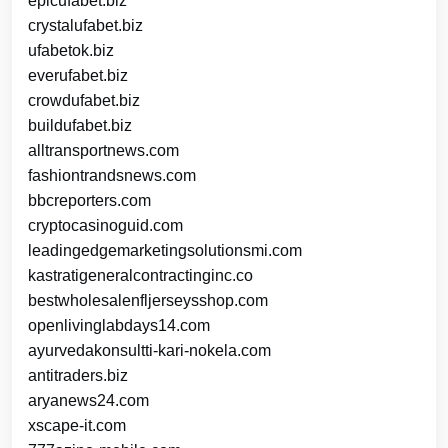
epicufabet.biz
crystalufabet.biz
ufabetok.biz
everufabet.biz
crowdufabet.biz
buildufabet.biz
alltransportnews.com
fashiontrandsnews.com
bbcreporters.com
cryptocasinoguid.com
leadingedgemarketingsolutionsmi.com
kastratigeneralcontractinginc.co
bestwholesalenfljerseysshop.com
openlivinglabdays14.com
ayurvedakonsultti-kari-nokela.com
antitraders.biz
aryanews24.com
xscape-it.com