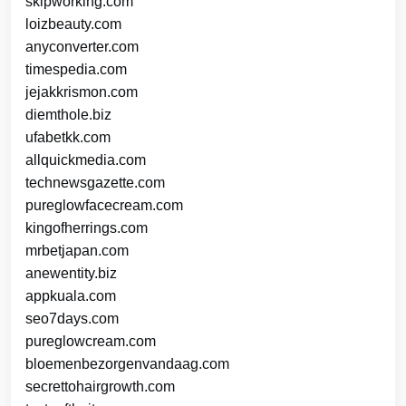
skipworking.com
loizbeauty.com
anyconverter.com
timespedia.com
jejakkrismon.com
diemthole.biz
ufabetkk.com
allquickmedia.com
technewsgazette.com
pureglowfacecream.com
kingofherrings.com
mrbetjapan.com
anewentity.biz
appkuala.com
seo7days.com
pureglowcream.com
bloemenbezorgenvandaag.com
secrettohairgrowth.com