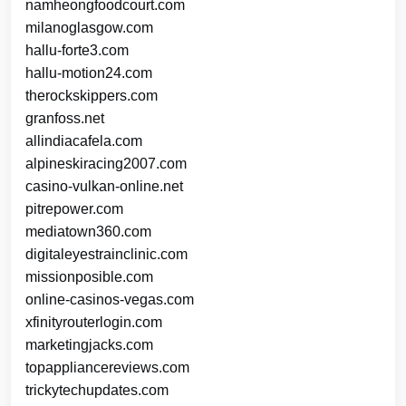
namheongfoodcourt.com
milanoglasgow.com
hallu-forte3.com
hallu-motion24.com
therockskippers.com
granfoss.net
allindiacafela.com
alpineskiracing2007.com
casino-vulkan-online.net
pitrepower.com
mediatown360.com
digitaleyestrainclinic.com
missionposible.com
online-casinos-vegas.com
xfinityrouterlogin.com
marketingjacks.com
topappliancereviews.com
trickytechupdates.com