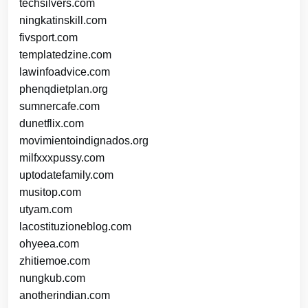
techsilvers.com
ningkatinskill.com
fivsport.com
templatedzine.com
lawinfoadvice.com
phenqdietplan.org
sumnercafe.com
dunetflix.com
movimientoindignados.org
milfxxxpussy.com
uptodatefamily.com
musitop.com
utyam.com
lacostituzioneblog.com
ohyeea.com
zhitiemoe.com
nungkub.com
anotherindian.com