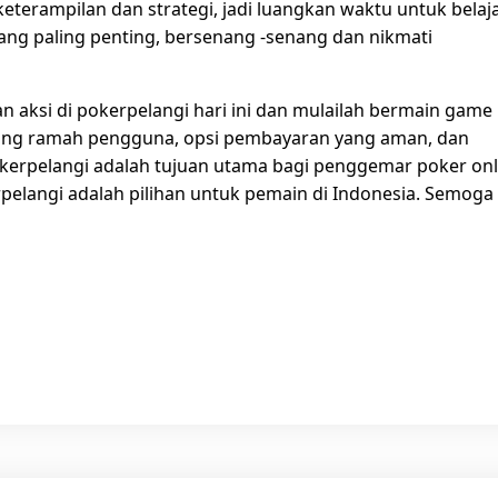
terampilan dan strategi, jadi luangkan waktu untuk belaj
ng paling penting, bersenang -senang dan nikmati
n aksi di pokerpelangi hari ini dan mulailah bermain game
yang ramah pengguna, opsi pembayaran yang aman, dan
erpelangi adalah tujuan utama bagi penggemar poker onl
pelangi adalah pilihan untuk pemain di Indonesia. Semoga