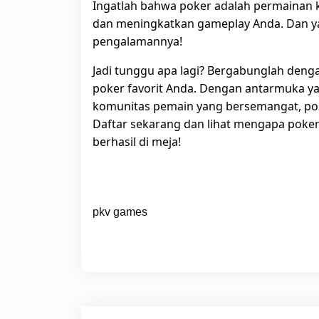
Ingatlah bahwa poker adalah permainan ke
dan meningkatkan gameplay Anda. Dan ya
pengalamannya!
Jadi tunggu apa lagi? Bergabunglah denga
poker favorit Anda. Dengan antarmuka 
komunitas pemain yang bersemangat, pok
Daftar sekarang dan lihat mengapa poker
berhasil di meja!
pkv games
Post