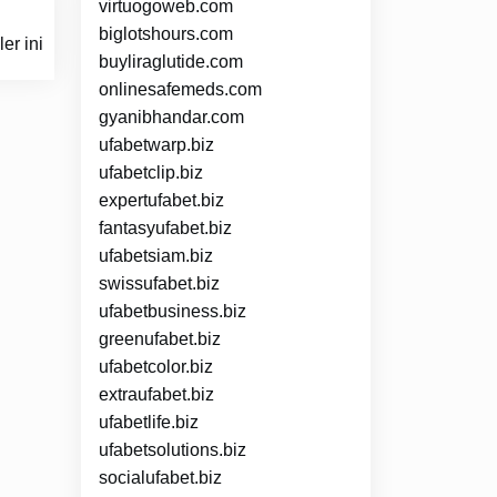
virtuogoweb.com
biglotshours.com
r ini
buyliraglutide.com
onlinesafemeds.com
gyanibhandar.com
ufabetwarp.biz
ufabetclip.biz
expertufabet.biz
fantasyufabet.biz
ufabetsiam.biz
swissufabet.biz
ufabetbusiness.biz
greenufabet.biz
ufabetcolor.biz
extraufabet.biz
ufabetlife.biz
ufabetsolutions.biz
socialufabet.biz