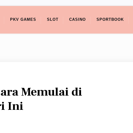
PKV GAMES
SLOT
CASINO
SPORTBOOK
ara Memulai di
i Ini