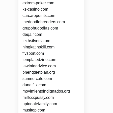
extrem-poker.com
ks-casino.com
carcarepoints.com
thedoodlebreeders.com
grupohugodias.com
deqair.com
techsilvers.com
ningkatinskill.com
fivsport.com
templatedzine.com
lawinfoadvice.com
phenqdietplan.org
sumnercafe.com
dunetflix.com
movimientoindignados.org
milfxxxpussy.com
uptodatefamily.com
musitop.com