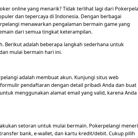
ker online yang menarik? Tidak terlihat lagi dari Pokerpela
populer dan tepercaya di Indonesia. Dengan berbagai
kerpelangi menawarkan pengalaman bermain game yang
ain dari semua tingkat keterampilan.
h. Berikut adalah beberapa langkah sederhana untuk
n mulai bermain hari ini.
pelangi adalah membuat akun. Kunjungi situs web
i formulir pendaftaran dengan detail pribadi Anda dan buat
 untuk menggunakan alamat email yang valid, karena Anda
lakukan setoran untuk mulai bermain. Pokerpelangi mener
nsfer bank, e-wallet, dan kartu kredit/debit. Cukup pilih