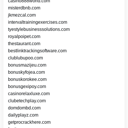
casino888world.com
misterdbnb.com
jkmezcal.com
intervaltrainingexercises.com
tyestylebusinesssolutions.com
royalpoipet.com
thestaurant.com
bestlinktrackingsoftware.com
clublubupoo.com
bonusmazijeu.com
bonuskyfojea.com
bonuskorokee.com
bonusgexipoy.com
casinorelaxluxe.com
clubetechplay.com
domdombd.com
dailyplayz.com
getprocrackhere.com