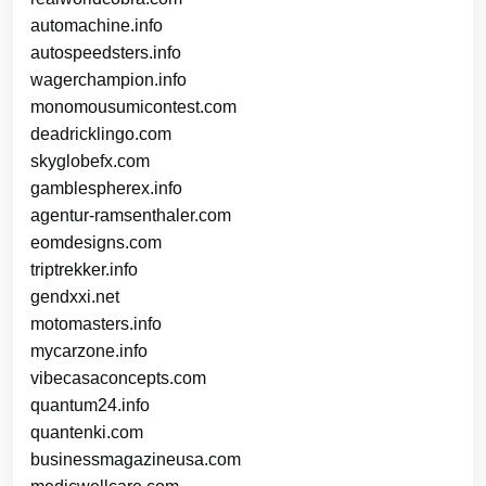
automachine.info
autospeedsters.info
wagerchampion.info
monomousumicontest.com
deadricklingo.com
skyglobefx.com
gamblespherex.info
agentur-ramsenthaler.com
eomdesigns.com
triptrekker.info
gendxxi.net
motomasters.info
mycarzone.info
vibecasaconcepts.com
quantum24.info
quantenki.com
businessmagazineusa.com