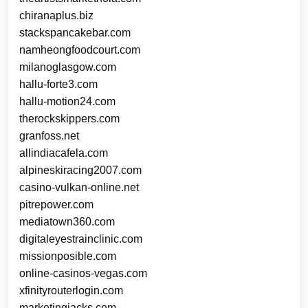
chiranaplus.biz
stackspancakebar.com
namheongfoodcourt.com
milanoglasgow.com
hallu-forte3.com
hallu-motion24.com
therockskippers.com
granfoss.net
allindiacafela.com
alpineskiracing2007.com
casino-vulkan-online.net
pitrepower.com
mediatown360.com
digitaleyestrainclinic.com
missionposible.com
online-casinos-vegas.com
xfinityrouterlogin.com
marketingjacks.com