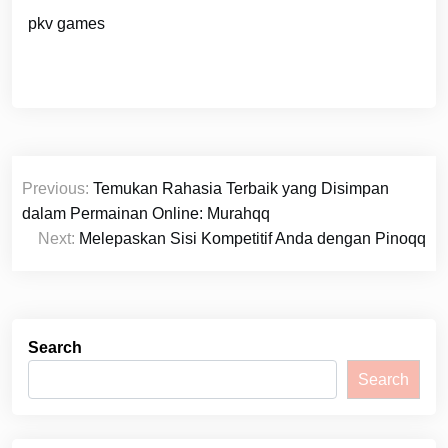
pkv games
Post
Previous:
Temukan Rahasia Terbaik yang Disimpan
navigation
dalam Permainan Online: Murahqq
Next:
Melepaskan Sisi Kompetitif Anda dengan Pinoqq
Search
Search