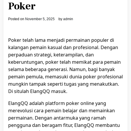
Poker
Posted on
November 5, 2025
by
admin
Poker telah lama menjadi permainan populer di
kalangan pemain kasual dan profesional. Dengan
perpaduan strategi, keterampilan, dan
keberuntungan, poker telah memikat para pemain
selama beberapa generasi. Namun, bagi banyak
pemain pemula, memasuki dunia poker profesional
mungkin tampak seperti tugas yang menakutkan.
Di situlah ElangQQ masuk.
ElangQQ adalah platform poker online yang
merevolusi cara pemain belajar dan memainkan
permainan. Dengan antarmuka yang ramah
pengguna dan beragam fitur, ElangQQ membantu