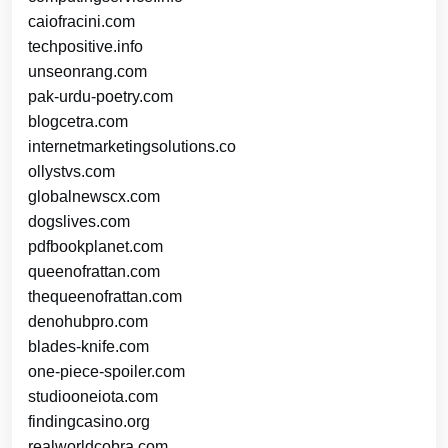
caiofracini.com
techpositive.info
unseonrang.com
pak-urdu-poetry.com
blogcetra.com
internetmarketingsolutions.co
ollystvs.com
globalnewscx.com
dogslives.com
pdfbookplanet.com
queenofrattan.com
thequeenofrattan.com
denohubpro.com
blades-knife.com
one-piece-spoiler.com
studiooneiota.com
findingcasino.org
realworldcobra.com