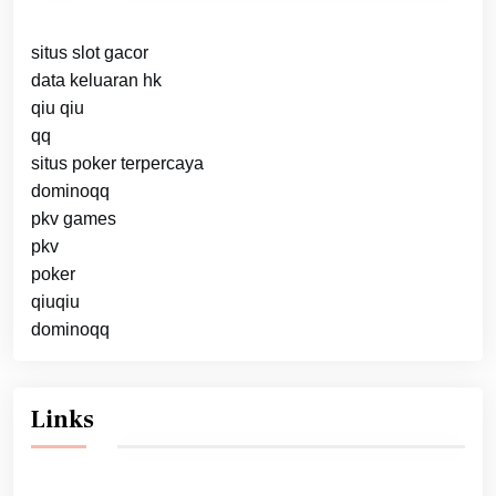
situs slot gacor
data keluaran hk
qiu qiu
qq
situs poker terpercaya
dominoqq
pkv games
pkv
poker
qiuqiu
dominoqq
Links