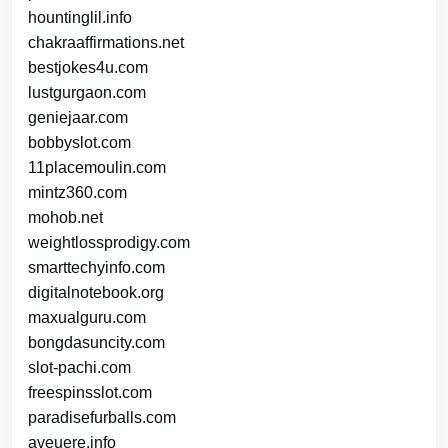
hountinglil.info
chakraaffirmations.net
bestjokes4u.com
lustgurgaon.com
geniejaar.com
bobbyslot.com
11placemoulin.com
mintz360.com
mohob.net
weightlossprodigy.com
smarttechyinfo.com
digitalnotebook.org
maxualguru.com
bongdasuncity.com
slot-pachi.com
freespinsslot.com
paradisefurballs.com
aveuere.info