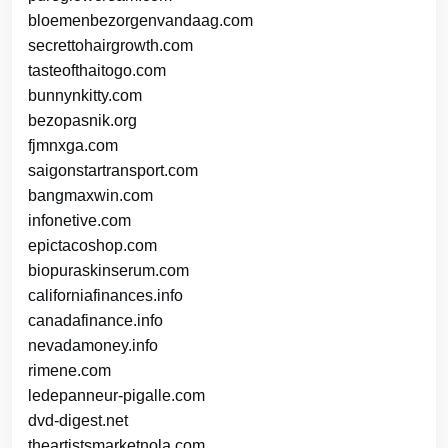
bloemenbezorgenvandaag.com
secrettohairgrowth.com
tasteofthaitogo.com
bunnynkitty.com
bezopasnik.org
fjmnxga.com
saigonstartransport.com
bangmaxwin.com
infonetive.com
epictacoshop.com
biopuraskinserum.com
californiafinances.info
canadafinance.info
nevadamoney.info
rimene.com
ledepanneur-pigalle.com
dvd-digest.net
theartistsmarketnola.com