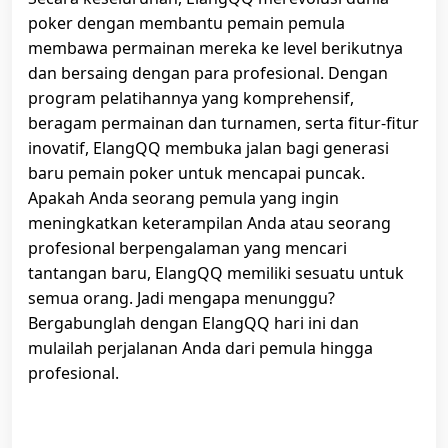
poker dengan membantu pemain pemula
membawa permainan mereka ke level berikutnya
dan bersaing dengan para profesional. Dengan
program pelatihannya yang komprehensif,
beragam permainan dan turnamen, serta fitur-fitur
inovatif, ElangQQ membuka jalan bagi generasi
baru pemain poker untuk mencapai puncak.
Apakah Anda seorang pemula yang ingin
meningkatkan keterampilan Anda atau seorang
profesional berpengalaman yang mencari
tantangan baru, ElangQQ memiliki sesuatu untuk
semua orang. Jadi mengapa menunggu?
Bergabunglah dengan ElangQQ hari ini dan
mulailah perjalanan Anda dari pemula hingga
profesional.