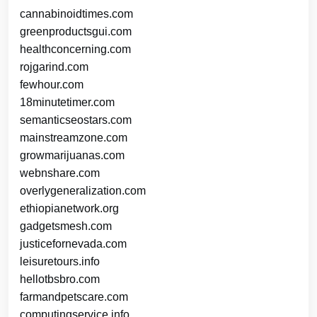
cannabinoidtimes.com
greenproductsgui.com
healthconcerning.com
rojgarind.com
fewhour.com
18minutetimer.com
semanticseostars.com
mainstreamzone.com
growmarijuanas.com
webnshare.com
overlygeneralization.com
ethiopianetwork.org
gadgetsmesh.com
justicefornevada.com
leisuretours.info
hellotbsbro.com
farmandpetscare.com
computingservice.info