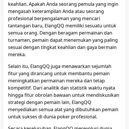
keahlian. Apakah Anda seorang pemula yang ingin
mengasah keterampilan Anda atau seorang
profesional berpengalaman yang mencari
tantangan baru, ElangQQ memiliki sesuatu untuk
semua orang. Dengan beragam permainan dan
turnamen, pemain dapat menemukan yang paling
sesuai dengan tingkat keahlian dan gaya bermain
mereka.
Selain itu, ElangQQ juga menawarkan sejumlah
fitur yang dirancang untuk membantu pemain
meningkatkan permainan mereka dan tetap
kompetitif. Dari analitik dan statistik waktu nyata
hingga fitur obrolan bawaan untuk mendiskusikan
strategi dengan pemain lain, ElangQQ
menyediakan semua alat yang dibutuhkan pemain
untuk sukses di dunia poker profesional.
Secara keseluruhan, ElangQQ merevolusi dunia