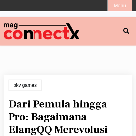
Skip
Menu
to
content
pkv games
Dari Pemula hingga
Pro: Bagaimana
ElangQQ Merevolusi