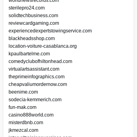
worldnewsrecords.com
sterilepro24.com
solidtechbusiness.com
reviewcardgaming.com
experiencedexpertstowingservice.com
blackheadsshop.com
location-voiture-casablanca.org
kpaulbartelme.com
comedyclubofhiltonhead.com
virtualartsassistant.com
theprimeinfographics.com
cheapvaliumordernow.com
beenime.com
sodecia-kemmerich.com
fun-mak.com
casino888world.com
misterdbnb.com
jkmezcal.com