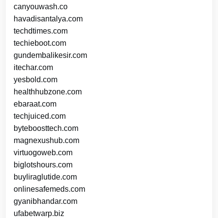
canyouwash.co
havadisantalya.com
techdtimes.com
techieboot.com
gundembalikesir.com
itechar.com
yesbold.com
healthhubzone.com
ebaraat.com
techjuiced.com
byteboosttech.com
magnexushub.com
virtuogoweb.com
biglotshours.com
buyliraglutide.com
onlinesafemeds.com
gyanibhandar.com
ufabetwarp.biz