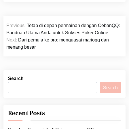
Post
Previous:
Tetap di depan permainan dengan CebanQQ:
navigation
Panduan Utama Anda untuk Sukses Poker Online
Next:
Dari pemula ke pro: menguasai marioqq dan
menang besar
Search
Search
Recent Posts