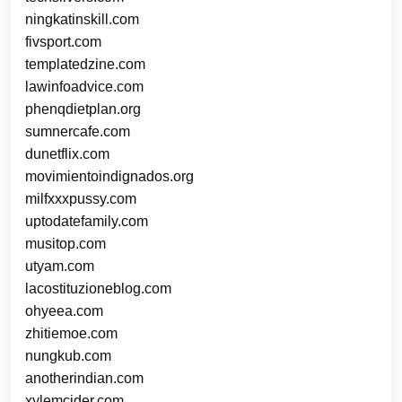
ningkatinskill.com
fivsport.com
templatedzine.com
lawinfoadvice.com
phenqdietplan.org
sumnercafe.com
dunetflix.com
movimientoindignados.org
milfxxxpussy.com
uptodatefamily.com
musitop.com
utyam.com
lacostituzioneblog.com
ohyeea.com
zhitiemoe.com
nungkub.com
anotherindian.com
xylemcider.com