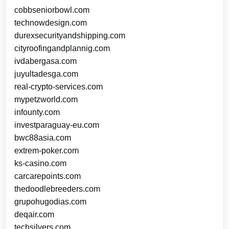
cobbseniorbowl.com
technowdesign.com
durexsecurityandshipping.com
cityroofingandplannig.com
ivdabergasa.com
juyultadesga.com
real-crypto-services.com
mypetzworld.com
infounty.com
investparaguay-eu.com
bwc88asia.com
extrem-poker.com
ks-casino.com
carcarepoints.com
thedoodlebreeders.com
grupohugodias.com
deqair.com
techsilvers.com