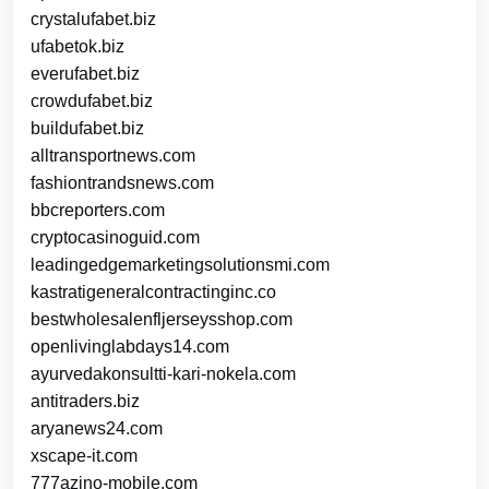
crystalufabet.biz
ufabetok.biz
everufabet.biz
crowdufabet.biz
buildufabet.biz
alltransportnews.com
fashiontrandsnews.com
bbcreporters.com
cryptocasinoguid.com
leadingedgemarketingsolutionsmi.com
kastratigeneralcontractinginc.co
bestwholesalenfljerseysshop.com
openlivinglabdays14.com
ayurvedakonsultti-kari-nokela.com
antitraders.biz
aryanews24.com
xscape-it.com
777azino-mobile.com