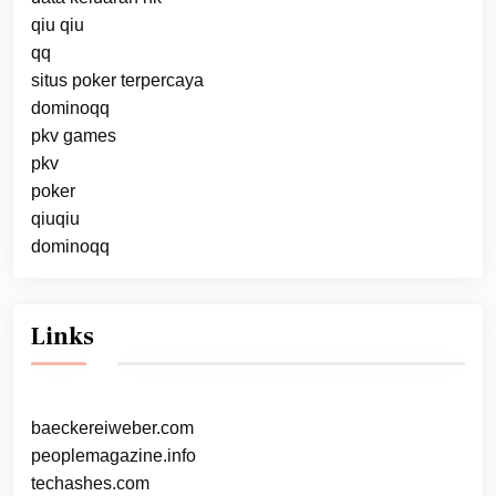
qiu qiu
qq
situs poker terpercaya
dominoqq
pkv games
pkv
poker
qiuqiu
dominoqq
Links
baeckereiweber.com
peoplemagazine.info
techashes.com