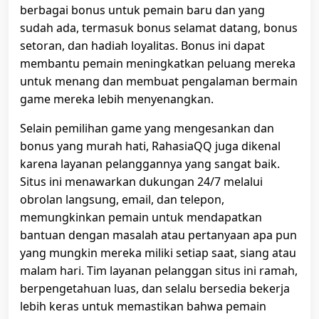
berbagai bonus untuk pemain baru dan yang
sudah ada, termasuk bonus selamat datang, bonus
setoran, dan hadiah loyalitas. Bonus ini dapat
membantu pemain meningkatkan peluang mereka
untuk menang dan membuat pengalaman bermain
game mereka lebih menyenangkan.
Selain pemilihan game yang mengesankan dan
bonus yang murah hati, RahasiaQQ juga dikenal
karena layanan pelanggannya yang sangat baik.
Situs ini menawarkan dukungan 24/7 melalui
obrolan langsung, email, dan telepon,
memungkinkan pemain untuk mendapatkan
bantuan dengan masalah atau pertanyaan apa pun
yang mungkin mereka miliki setiap saat, siang atau
malam hari. Tim layanan pelanggan situs ini ramah,
berpengetahuan luas, dan selalu bersedia bekerja
lebih keras untuk memastikan bahwa pemain