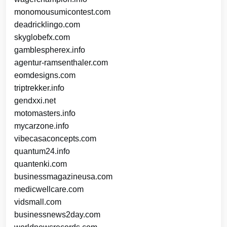
monomousumicontest.com
deadricklingo.com
skyglobefx.com
gamblespherex.info
agentur-ramsenthaler.com
eomdesigns.com
triptrekker.info
gendxxi.net
motomasters.info
mycarzone.info
vibecasaconcepts.com
quantum24.info
quantenki.com
businessmagazineusa.com
medicwellcare.com
vidsmall.com
businessnews2day.com