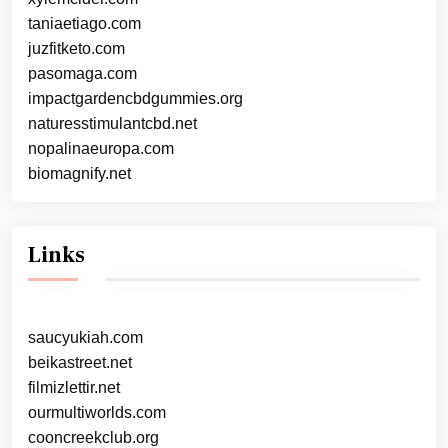
taniaetiago.com
juzfitketo.com
pasomaga.com
impactgardencbdgummies.org
naturesstimulantcbd.net
nopalinaeuropa.com
biomagnify.net
Links
saucyukiah.com
beikastreet.net
filmizlettir.net
ourmultiworlds.com
cooncreekclub.org