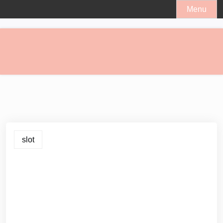
Skip
Menu
to
content
slot
Domino QQ Mengapa
Online Ini Bisa
Memberikan