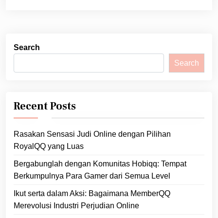
Search
Search
Recent Posts
Rasakan Sensasi Judi Online dengan Pilihan
RoyalQQ yang Luas
Bergabunglah dengan Komunitas Hobiqq: Tempat
Berkumpulnya Para Gamer dari Semua Level
Ikut serta dalam Aksi: Bagaimana MemberQQ
Merevolusi Industri Perjudian Online