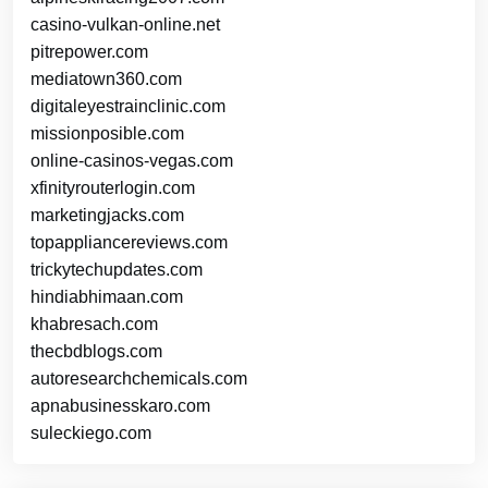
casino-vulkan-online.net
pitrepower.com
mediatown360.com
digitaleyestrainclinic.com
missionposible.com
online-casinos-vegas.com
xfinityrouterlogin.com
marketingjacks.com
topappliancereviews.com
trickytechupdates.com
hindiabhimaan.com
khabresach.com
thecbdblogs.com
autoresearchchemicals.com
apnabusinesskaro.com
suleckiego.com