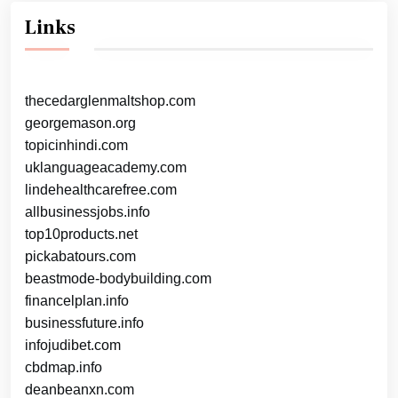
Links
thecedarglenmaltshop.com
georgemason.org
topicinhindi.com
uklanguageacademy.com
lindehealthcarefree.com
allbusinessjobs.info
top10products.net
pickabatours.com
beastmode-bodybuilding.com
financelplan.info
businessfuture.info
infojudibet.com
cbdmap.info
deanbeanxn.com