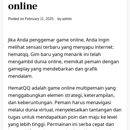
online
Posted on
February 11, 2025
by
admin
Jika Anda penggemar game online, Anda ingin
melihat sensasi terbaru yang menyapu internet:
hematqq. Gim baru yang menarik ini telah
mengambil dunia online, memikat pemain dengan
gameplay yang mendebarkan dan grafik
mendalam.
HematQQ adalah game online multipemain yang
menggabungkan elemen strategi, keterampilan,
dan keberuntungan. Pemain harus menavigasi
melalui dunia virtual, menyelesaikan tantangan dan
tugas untuk mendapatkan poin dan maju ke level
yang lebih tinggi. Permainan ini serba cepat dan