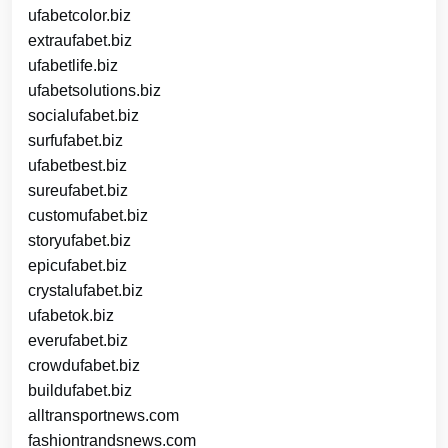
ufabetcolor.biz
extraufabet.biz
ufabetlife.biz
ufabetsolutions.biz
socialufabet.biz
surfufabet.biz
ufabetbest.biz
sureufabet.biz
customufabet.biz
storyufabet.biz
epicufabet.biz
crystalufabet.biz
ufabetok.biz
everufabet.biz
crowdufabet.biz
buildufabet.biz
alltransportnews.com
fashiontrandsnews.com