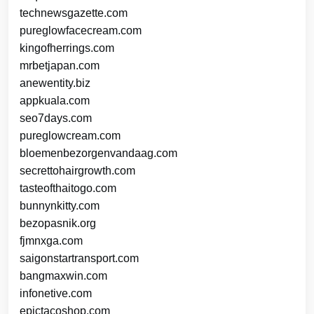
technewsgazette.com
pureglowfacecream.com
kingofherrings.com
mrbetjapan.com
anewentity.biz
appkuala.com
seo7days.com
pureglowcream.com
bloemenbezorgenvandaag.com
secrettohairgrowth.com
tasteofthaitogo.com
bunnynkitty.com
bezopasnik.org
fjmnxga.com
saigonstartransport.com
bangmaxwin.com
infonetive.com
epictacoshop.com