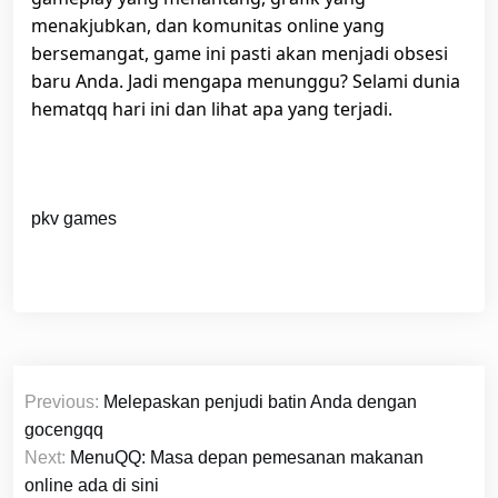
menakjubkan, dan komunitas online yang
bersemangat, game ini pasti akan menjadi obsesi
baru Anda. Jadi mengapa menunggu? Selami dunia
hematqq hari ini dan lihat apa yang terjadi.
pkv games
Post
Previous:
Melepaskan penjudi batin Anda dengan
navigation
gocengqq
Next:
MenuQQ: Masa depan pemesanan makanan
online ada di sini