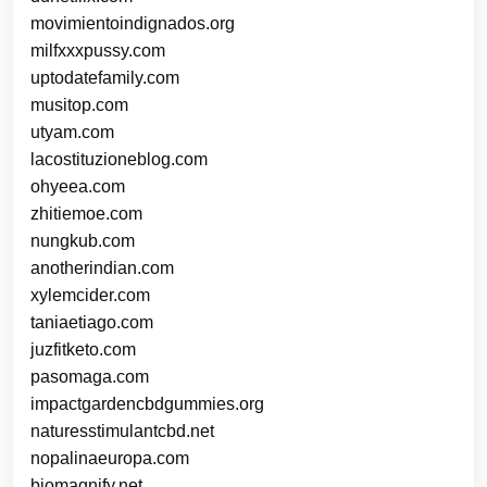
movimientoindignados.org
milfxxxpussy.com
uptodatefamily.com
musitop.com
utyam.com
lacostituzioneblog.com
ohyeea.com
zhitiemoe.com
nungkub.com
anotherindian.com
xylemcider.com
taniaetiago.com
juzfitketo.com
pasomaga.com
impactgardencbdgummies.org
naturesstimulantcbd.net
nopalinaeuropa.com
biomagnify.net