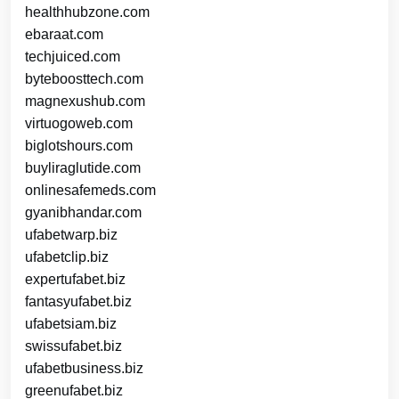
healthhubzone.com
ebaraat.com
techjuiced.com
byteboosttech.com
magnexushub.com
virtuogoweb.com
biglotshours.com
buyliraglutide.com
onlinesafemeds.com
gyanibhandar.com
ufabetwarp.biz
ufabetclip.biz
expertufabet.biz
fantasyufabet.biz
ufabetsiam.biz
swissufabet.biz
ufabetbusiness.biz
greenufabet.biz