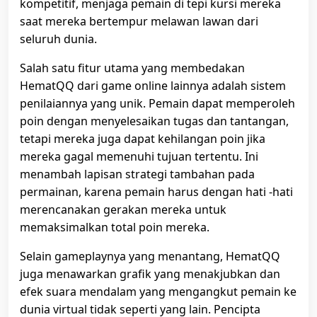
kompetitif, menjaga pemain di tepi kursi mereka
saat mereka bertempur melawan lawan dari
seluruh dunia.
Salah satu fitur utama yang membedakan
HematQQ dari game online lainnya adalah sistem
penilaiannya yang unik. Pemain dapat memperoleh
poin dengan menyelesaikan tugas dan tantangan,
tetapi mereka juga dapat kehilangan poin jika
mereka gagal memenuhi tujuan tertentu. Ini
menambah lapisan strategi tambahan pada
permainan, karena pemain harus dengan hati -hati
merencanakan gerakan mereka untuk
memaksimalkan total poin mereka.
Selain gameplaynya yang menantang, HematQQ
juga menawarkan grafik yang menakjubkan dan
efek suara mendalam yang mengangkut pemain ke
dunia virtual tidak seperti yang lain. Pencipta