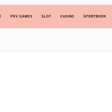
E
PKV GAMES
SLOT
CASINO
SPORTBOOK
Panduan Utama untuk