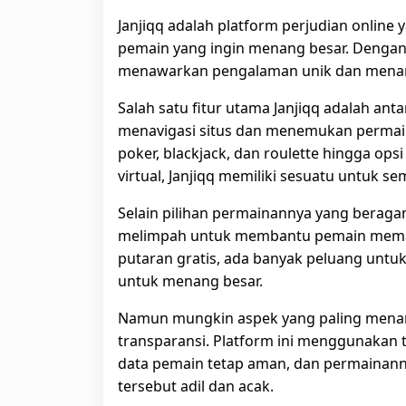
Janjiqq adalah platform perjudian online
pemain yang ingin menang besar. Dengan
menawarkan pengalaman unik dan menari
Salah satu fitur utama Janjiqq adalah 
menavigasi situs dan menemukan permaina
poker, blackjack, dan roulette hingga ops
virtual, Janjiqq memiliki sesuatu untuk s
Selain pilihan permainannya yang berag
melimpah untuk membantu pemain memak
putaran gratis, ada banyak peluang unt
untuk menang besar.
Namun mungkin aspek yang paling menarik
transparansi. Platform ini menggunakan
data pemain tetap aman, dan permainann
tersebut adil dan acak.