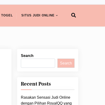
TOGEL
SITUS JUDI ONLINE
Search
Search
Recent Posts
Rasakan Sensasi Judi Online
dengan Pilihan RoyalQQ yang