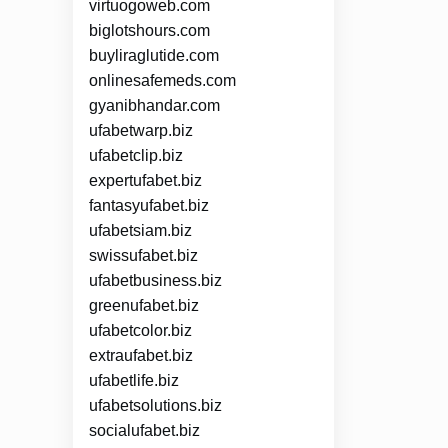
virtuogoweb.com
biglotshours.com
buyliraglutide.com
onlinesafemeds.com
gyanibhandar.com
ufabetwarp.biz
ufabetclip.biz
expertufabet.biz
fantasyufabet.biz
ufabetsiam.biz
swissufabet.biz
ufabetbusiness.biz
greenufabet.biz
ufabetcolor.biz
extraufabet.biz
ufabetlife.biz
ufabetsolutions.biz
socialufabet.biz