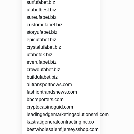
surfufabet.biz
ufabetbest.biz
sureufabet.biz
customufabet.biz
storyufabet.biz
epicufabet.biz
crystalufabet.biz
ufabetok.biz
everufabet.biz
crowdufabet.biz
buildufabet.biz
alltransportnews.com
fashiontrandsnews.com
bbcreporters.com
cryptocasinoguid.com
leadingedgemarketingsolutionsmi.com
kastratigeneralcontractinginc.co
bestwholesalenfljerseysshop.com