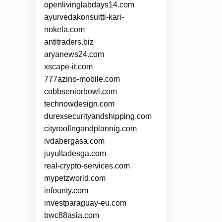
openlivinglabdays14.com
ayurvedakonsultti-kari-
nokela.com
antitraders.biz
aryanews24.com
xscape-it.com
777azino-mobile.com
cobbseniorbowl.com
technowdesign.com
durexsecurityandshipping.com
cityroofingandplannig.com
ivdabergasa.com
juyultadesga.com
real-crypto-services.com
mypetzworld.com
infounty.com
investparaguay-eu.com
bwc88asia.com