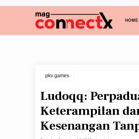
Skip
to
content
HOME
pkv games
Ludoqq: Perpadu
Keterampilan da
Kesenangan Tanp