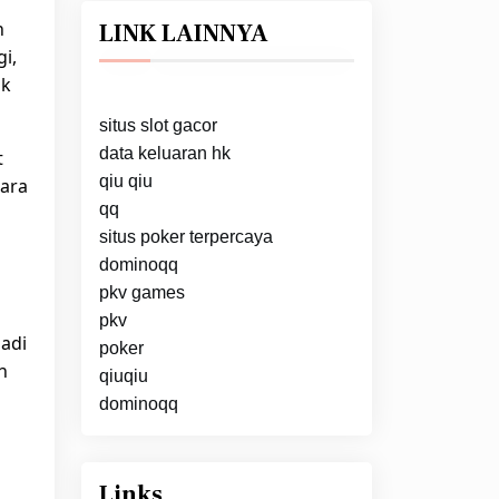
n
LINK LAINNYA
i,
uk
situs slot gacor
data keluaran hk
t
qiu qiu
cara
qq
situs poker terpercaya
dominoqq
pkv games
pkv
Jadi
poker
h
qiuqiu
dominoqq
Links