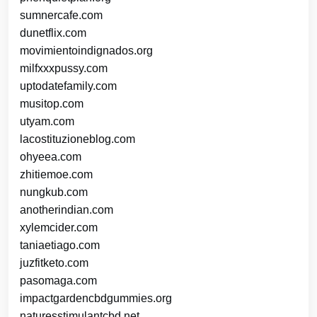
sumnercafe.com
dunetflix.com
movimientoindignados.org
milfxxxpussy.com
uptodatefamily.com
musitop.com
utyam.com
lacostituzioneblog.com
ohyeea.com
zhitiemoe.com
nungkub.com
anotherindian.com
xylemcider.com
taniaetiago.com
juzfitketo.com
pasomaga.com
impactgardencbdgummies.org
naturesstimulantcbd.net