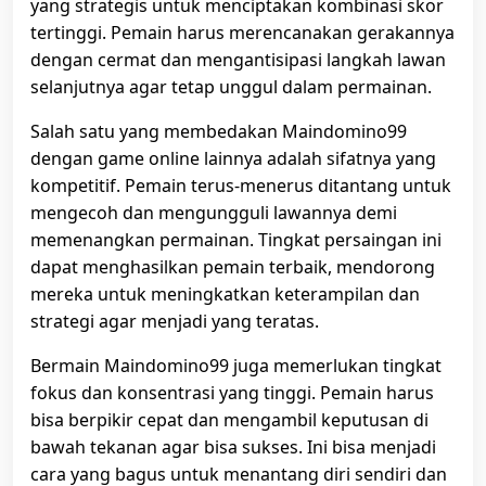
yang strategis untuk menciptakan kombinasi skor
tertinggi. Pemain harus merencanakan gerakannya
dengan cermat dan mengantisipasi langkah lawan
selanjutnya agar tetap unggul dalam permainan.
Salah satu yang membedakan Maindomino99
dengan game online lainnya adalah sifatnya yang
kompetitif. Pemain terus-menerus ditantang untuk
mengecoh dan mengungguli lawannya demi
memenangkan permainan. Tingkat persaingan ini
dapat menghasilkan pemain terbaik, mendorong
mereka untuk meningkatkan keterampilan dan
strategi agar menjadi yang teratas.
Bermain Maindomino99 juga memerlukan tingkat
fokus dan konsentrasi yang tinggi. Pemain harus
bisa berpikir cepat dan mengambil keputusan di
bawah tekanan agar bisa sukses. Ini bisa menjadi
cara yang bagus untuk menantang diri sendiri dan