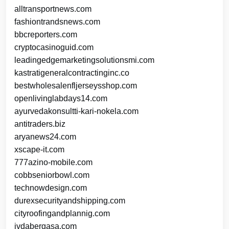
alltransportnews.com
fashiontrandsnews.com
bbcreporters.com
cryptocasinoguid.com
leadingedgemarketingsolutionsmi.com
kastratigeneralcontractinginc.co
bestwholesalenfljerseysshop.com
openlivinglabdays14.com
ayurvedakonsultti-kari-nokela.com
antitraders.biz
aryanews24.com
xscape-it.com
777azino-mobile.com
cobbseniorbowl.com
technowdesign.com
durexsecurityandshipping.com
cityroofingandplannig.com
ivdabergasa.com