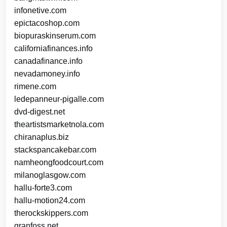
infonetive.com
epictacoshop.com
biopuraskinserum.com
californiafinances.info
canadafinance.info
nevadamoney.info
rimene.com
ledepanneur-pigalle.com
dvd-digest.net
theartistsmarketnola.com
chiranaplus.biz
stackspancakebar.com
namheongfoodcourt.com
milanoglasgow.com
hallu-forte3.com
hallu-motion24.com
therockskippers.com
granfoss.net