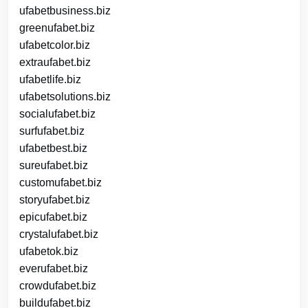
ufabetbusiness.biz
greenufabet.biz
ufabetcolor.biz
extraufabet.biz
ufabetlife.biz
ufabetsolutions.biz
socialufabet.biz
surfufabet.biz
ufabetbest.biz
sureufabet.biz
customufabet.biz
storyufabet.biz
epicufabet.biz
crystalufabet.biz
ufabetok.biz
everufabet.biz
crowdufabet.biz
buildufabet.biz