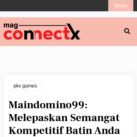
Skip
Menu
to
content
pkv games
Maindomino99:
Melepaskan Semangat
Kompetitif Batin Anda