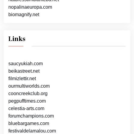
nopalinaeuropa.com
biomagnify.net
Links
saucyukiah.com
beikastreet.net
filmizlettir.net
ourmultiworlds.com
cooncreekclub.org
pegpufftimes.com
celestia-arts.com
forumchampions.com
bluebargames.com
festivaldelamalou.com