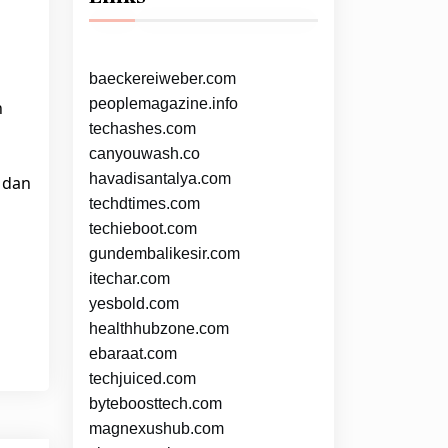
baeckereiweber.com
peoplemagazine.info
n
techashes.com
canyouwash.co
havadisantalya.com
 dan
techdtimes.com
techieboot.com
gundembalikesir.com
itechar.com
yesbold.com
healthhubzone.com
ebaraat.com
techjuiced.com
byteboosttech.com
magnexushub.com