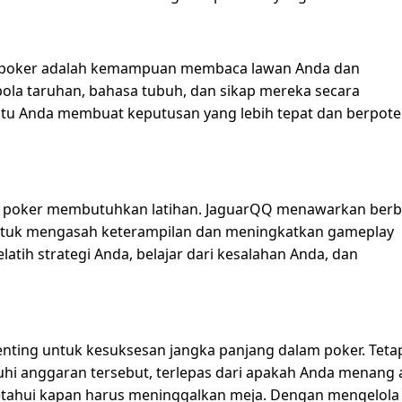
i poker adalah kemampuan membaca lawan Anda dan
pola taruhan, bahasa tubuh, dan sikap mereka secara
ntu Anda membuat keputusan yang lebih tepat dan berpote
ai poker membutuhkan latihan. JaguarQQ menawarkan berb
ntuk mengasah keterampilan dan meningkatkan gameplay
atih strategi Anda, belajar dari kesalahan Anda, dan
nting untuk kesuksesan jangka panjang dalam poker. Tet
tuhi anggaran tersebut, terlepas dari apakah Anda menang 
ketahui kapan harus meninggalkan meja. Dengan mengelola