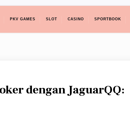
PKV GAMES
SLOT
CASINO
SPORTBOOK
Poker dengan JaguarQQ: