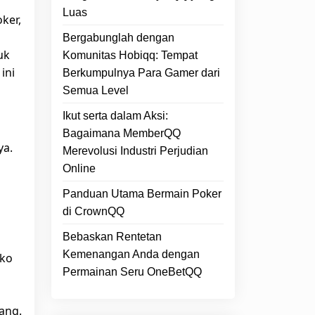
Luas
ker,
Bergabunglah dengan
uk
Komunitas Hobiqq: Tempat
ini
Berkumpulnya Para Gamer dari
Semua Level
Ikut serta dalam Aksi:
Bagaimana MemberQQ
ya.
Merevolusi Industri Perjudian
Online
Panduan Utama Bermain Poker
di CrownQQ
Bebaskan Rentetan
Kemenangan Anda dengan
iko
Permainan Seru OneBetQQ
ang.