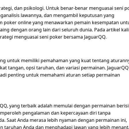
ategi, dan psikologi. Untuk benar-benar menguasai seni po
ganalisis lawannya, dan mengambil keputusan yang
orm poker online yang menawarkan pemain kesempatan unt
g dengan orang lain dari seluruh dunia. Pada artikel kali 
trategi menguasai seni poker bersama JaguarQQ.
ting untuk memiliki pemahaman yang kuat tentang aturann
kat tangan, opsi taruhan, dan variasi permainan. JaguarQQ
adi penting untuk memahami aturan setiap permainan
rQQ, yang terbaik adalah memulai dengan permainan beris
mperoleh pengalaman dan kepercayaan diri tanpa
a. Saat Anda merasa lebih nyaman dengan permainan ini,
an taruhan Anda dan menghadapi lawan yang lebih menant