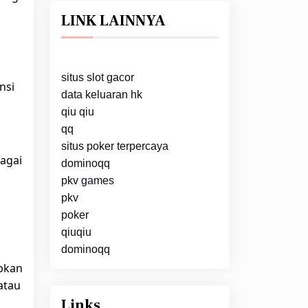
LINK LAINNYA
situs slot gacor
nsi
data keluaran hk
qiu qiu
qq
situs poker terpercaya
agai
dominoqq
pkv games
pkv
poker
qiuqiu
dominoqq
apkan
atau
Links