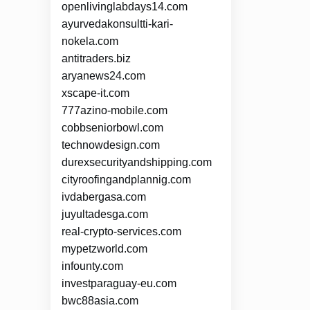
openlivinglabdays14.com
ayurvedakonsultti-kari-
nokela.com
antitraders.biz
aryanews24.com
xscape-it.com
777azino-mobile.com
cobbseniorbowl.com
technowdesign.com
durexsecurityandshipping.com
cityroofingandplannig.com
ivdabergasa.com
juyultadesga.com
real-crypto-services.com
mypetzworld.com
infounty.com
investparaguay-eu.com
bwc88asia.com