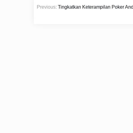
Post
Previous:
Tingkatkan Keterampilan Poker And
navigation