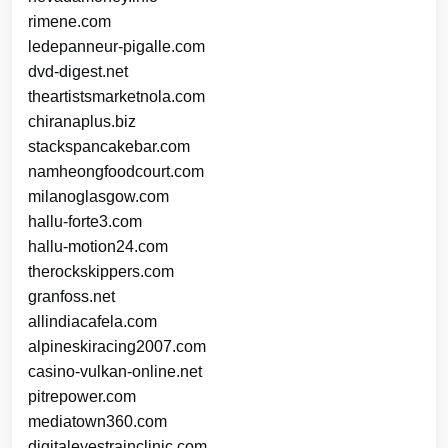
rimene.com
ledepanneur-pigalle.com
dvd-digest.net
theartistsmarketnola.com
chiranaplus.biz
stackspancakebar.com
namheongfoodcourt.com
milanoglasgow.com
hallu-forte3.com
hallu-motion24.com
therockskippers.com
granfoss.net
allindiacafela.com
alpineskiracing2007.com
casino-vulkan-online.net
pitrepower.com
mediatown360.com
digitaleyestrainclinic.com