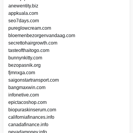
anewentity.biz
appkuala.com
seo7days.com
pureglowcream.com
bloemenbezorgenvandaag.com
secrettohairgrowth.com
tasteofthaitogo.com
bunnynkitty.com
bezopasnik.org
fjmnxga.com
saigonstartransport.com
bangmaxwin.com
infonetive.com
epictacoshop.com
biopuraskinserum.com
californiafinances.info
canadafinance.info
nevadamoney.info