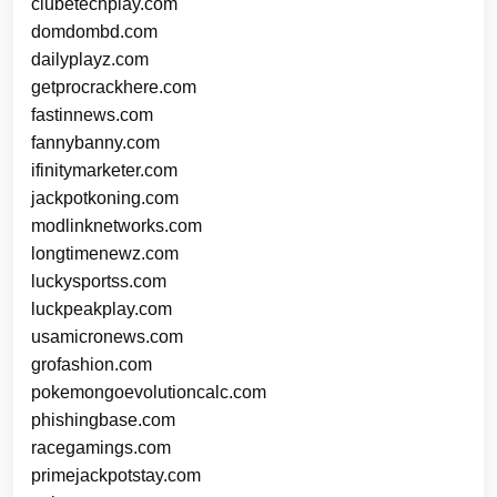
clubetechplay.com
domdombd.com
dailyplayz.com
getprocrackhere.com
fastinnews.com
fannybanny.com
ifinitymarketer.com
jackpotkoning.com
modlinknetworks.com
longtimenewz.com
luckysportss.com
luckpeakplay.com
usamicronews.com
grofashion.com
pokemongoevolutioncalc.com
phishingbase.com
racegamings.com
primejackpotstay.com