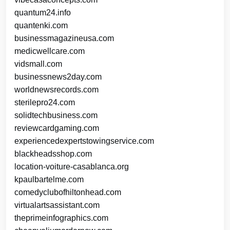
quantum24.info
quantenki.com
businessmagazineusa.com
medicwellcare.com
vidsmall.com
businessnews2day.com
worldnewsrecords.com
sterilepro24.com
solidtechbusiness.com
reviewcardgaming.com
experiencedexpertstowingservice.com
blackheadsshop.com
location-voiture-casablanca.org
kpaulbartelme.com
comedyclubofhiltonhead.com
virtualartsassistant.com
theprimeinfographics.com