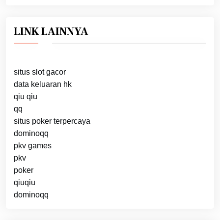
LINK LAINNYA
situs slot gacor
data keluaran hk
qiu qiu
qq
situs poker terpercaya
dominoqq
pkv games
pkv
poker
qiuqiu
dominoqq