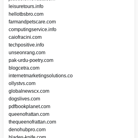
leisuretours.info
hellotbsbro.com
farmandpetscare.com
computingservice.info
caiofracini.com
techpositive.info
unseonrang.com
pak-urdu-poetry.com
blogcetra.com
internetmarketingsolutions.co
ollystvs.com
globalnewscx.com
dogslives.com
pdfbookplanet.com
queenofrattan.com
thequeenofrattan.com
denohubpro.com
blades-knife.com