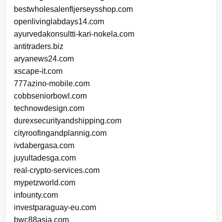
bestwholesalenfljerseysshop.com
openlivinglabdays14.com
ayurvedakonsultti-kari-nokela.com
antitraders.biz
aryanews24.com
xscape-it.com
777azino-mobile.com
cobbseniorbowl.com
technowdesign.com
durexsecurityandshipping.com
cityroofingandplannig.com
ivdabergasa.com
juyultadesga.com
real-crypto-services.com
mypetzworld.com
infounty.com
investparaguay-eu.com
bwc88asia.com