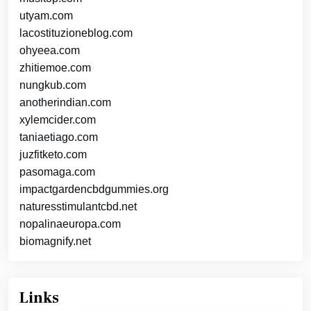
utyam.com
lacostituzioneblog.com
ohyeea.com
zhitiemoe.com
nungkub.com
anotherindian.com
xylemcider.com
taniaetiago.com
juzfitketo.com
pasomaga.com
impactgardencbdgummies.org
naturesstimulantcbd.net
nopalinaeuropa.com
biomagnify.net
Links