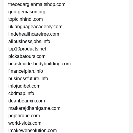
thecedarglenmaltshop.com
georgemason.org
topicinhindi.com
uklanguageacademy.com
lindehealthcarefree.com
allbusinessjobs.info
top10products.net
pickabatours.com
beastmode-bodybuilding.com
financelplan.info
businessfuture.info
infojudibet.com
cbdmap.info
deanbeanxn.com
matkarajdhanigame.com
popthrone.com
world-slots.com
imakewebsolution.com