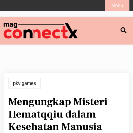
Skip
Menu
to
content
pkv games
Mengungkap Misteri
Hematqqiu dalam
Kesehatan Manusia