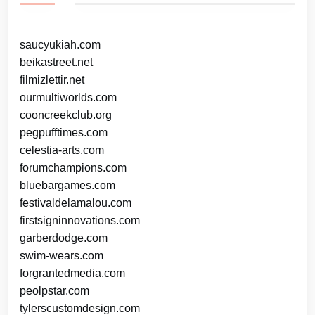
saucyukiah.com
beikastreet.net
filmizlettir.net
ourmultiworlds.com
cooncreekclub.org
pegpufftimes.com
celestia-arts.com
forumchampions.com
bluebargames.com
festivaldelamalou.com
firstsigninnovations.com
garberdodge.com
swim-wears.com
forgrantedmedia.com
peolpstar.com
tylerscustomdesign.com