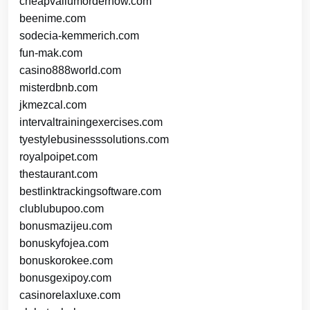
cheapvaliumordernow.com
beenime.com
sodecia-kemmerich.com
fun-mak.com
casino888world.com
misterdbnb.com
jkmezcal.com
intervaltrainingexercises.com
tyestylebusinesssolutions.com
royalpoipet.com
thestaurant.com
bestlinktrackingsoftware.com
clublubupoo.com
bonusmazijeu.com
bonuskyfojea.com
bonuskorokee.com
bonusgexipoy.com
casinorelaxluxe.com