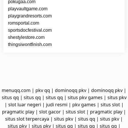
pokugaa.com
playvaultgame.com
playgrandresorts.com
romsportal.com
sportsdocfestival.com
shestylestore.com
thingsiwontfinish.com
menuqq.com
|
pkv qq
|
dominoqq pkv
|
dominoqq pkv
|
situs qq
|
situs qq
|
situs qq
|
situs pkv games
|
situs pkv
|
slot luar negeri
|
judi resmi
|
pkv games
|
situs slot
|
pragmatic play
|
slot gacor
|
situs slot
|
pragmatic play
|
situs slot terpercaya
|
situs pkv
|
situs qq
|
situs pkv
|
situs pkv
|
situs pkv
|
situs qq
|
situs qq
|
situs qq
|