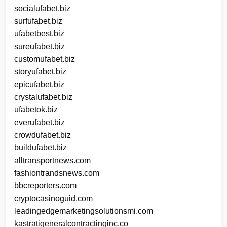
socialufabet.biz
surfufabet.biz
ufabetbest.biz
sureufabet.biz
customufabet.biz
storyufabet.biz
epicufabet.biz
crystalufabet.biz
ufabetok.biz
everufabet.biz
crowdufabet.biz
buildufabet.biz
alltransportnews.com
fashiontrandsnews.com
bbcreporters.com
cryptocasinoguid.com
leadingedgemarketingsolutionsmi.com
kastratigeneralcontractinginc.co