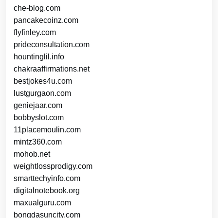
che-blog.com
pancakecoinz.com
flyfinley.com
prideconsultation.com
hountinglil.info
chakraaffirmations.net
bestjokes4u.com
lustgurgaon.com
geniejaar.com
bobbyslot.com
11placemoulin.com
mintz360.com
mohob.net
weightlossprodigy.com
smarttechyinfo.com
digitalnotebook.org
maxualguru.com
bongdasuncity.com