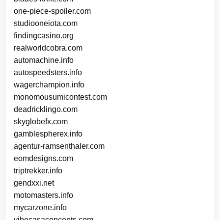
one-piece-spoiler.com
studiooneiota.com
findingcasino.org
realworldcobra.com
automachine.info
autospeedsters.info
wagerchampion.info
monomousumicontest.com
deadricklingo.com
skyglobefx.com
gamblespherex.info
agentur-ramsenthaler.com
eomdesigns.com
triptrekker.info
gendxxi.net
motomasters.info
mycarzone.info
vibecasaconcepts.com