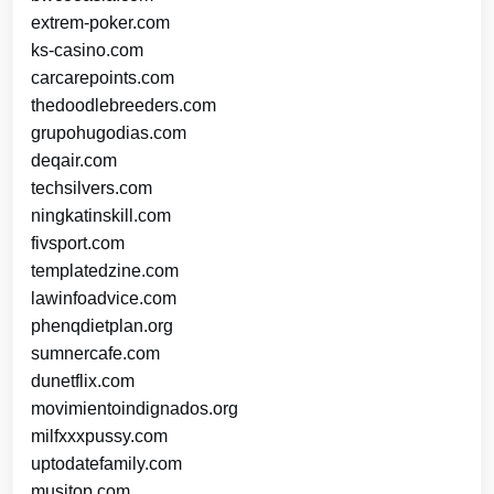
extrem-poker.com
ks-casino.com
carcarepoints.com
thedoodlebreeders.com
grupohugodias.com
deqair.com
techsilvers.com
ningkatinskill.com
fivsport.com
templatedzine.com
lawinfoadvice.com
phenqdietplan.org
sumnercafe.com
dunetflix.com
movimientoindignados.org
milfxxxpussy.com
uptodatefamily.com
musitop.com