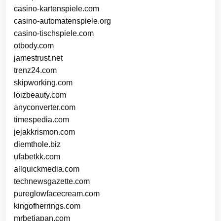
casino-kartenspiele.com
casino-automatenspiele.org
casino-tischspiele.com
otbody.com
jamestrust.net
trenz24.com
skipworking.com
loizbeauty.com
anyconverter.com
timespedia.com
jejakkrismon.com
diemthole.biz
ufabetkk.com
allquickmedia.com
technewsgazette.com
pureglowfacecream.com
kingofherrings.com
mrbetjapan.com