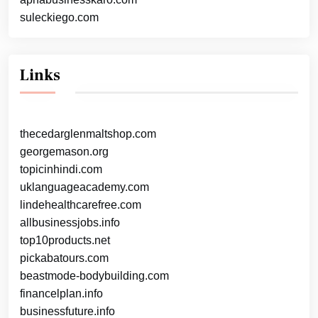
suleckiego.com
Links
thecedarglenmaltshop.com
georgemason.org
topicinhindi.com
uklanguageacademy.com
lindehealthcarefree.com
allbusinessjobs.info
top10products.net
pickabatours.com
beastmode-bodybuilding.com
financelplan.info
businessfuture.info