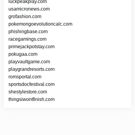
luckpeakplay.com
usamicronews.com
grofashion.com
pokemongoevolutioncalc.com
phishingbase.com
racegamings.com
primejackpotstay.com
pokugaa.com
playvaultgame.com
playgrandresorts.com
romsportal.com
sportsdocfestival.com
shestylestore.com
thingsiwontfinish.com