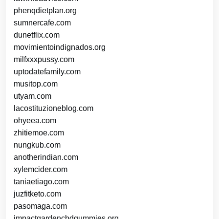
phenqdietplan.org
sumnercafe.com
dunetflix.com
movimientoindignados.org
milfxxxpussy.com
uptodatefamily.com
musitop.com
utyam.com
lacostituzioneblog.com
ohyeea.com
zhitiemoe.com
nungkub.com
anotherindian.com
xylemcider.com
taniaetiago.com
juzfitketo.com
pasomaga.com
impactgardencbdgummies.org