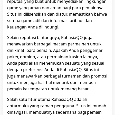
reputasi yang kuat untuk menyediakan lingkungan
game yang aman dan aman bagi para pemainnya.
Situs ini dilisensikan dan diatur, memastikan bahwa
semua game adil dan informasi pribadi dan
keuangan Anda dilindungi.
Selain reputasi bintangnya, RahasiaQQ juga
menawarkan berbagai macam permainan untuk
dinikmati para pemain. Apakah Anda penggemar
poker, domino, atau permainan kasino lainnya,
Anda pasti akan menemukan sesuatu yang sesuai
dengan preferensi Anda di RahasiaQQ. Situs ini
juga menawarkan berbagai turnamen dan promosi
untuk menjaga hal -hal menarik dan memberi
pemain kesempatan untuk menang besar.
Salah satu fitur utama RahasiaQQ adalah
antarmuka yang ramah pengguna. Situs ini mudah
dinavigasi, membuatnya sederhana bagi pemain