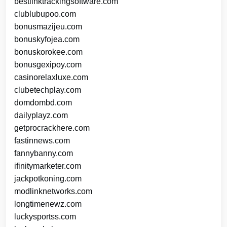
bestlinktrackingsoftware.com
clublubupoo.com
bonusmazijeu.com
bonuskyfojea.com
bonuskorokee.com
bonusgexipoy.com
casinorelaxluxe.com
clubetechplay.com
domdombd.com
dailyplayz.com
getprocrackhere.com
fastinnews.com
fannybanny.com
ifinitymarketer.com
jackpotkoning.com
modlinknetworks.com
longtimenewz.com
luckysportss.com