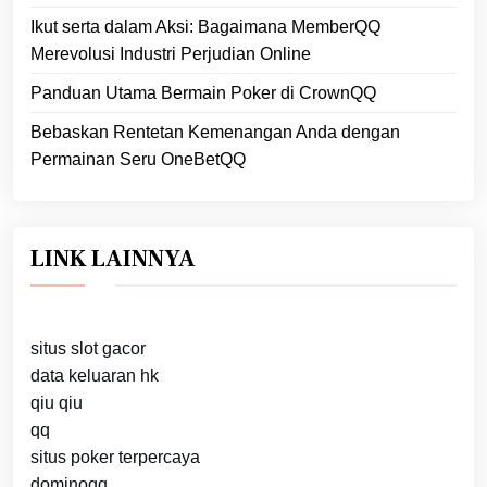
Ikut serta dalam Aksi: Bagaimana MemberQQ
Merevolusi Industri Perjudian Online
Panduan Utama Bermain Poker di CrownQQ
Bebaskan Rentetan Kemenangan Anda dengan
Permainan Seru OneBetQQ
LINK LAINNYA
situs slot gacor
data keluaran hk
qiu qiu
qq
situs poker terpercaya
dominoqq