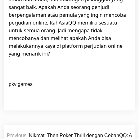
sangat baik. Apakah Anda seorang penjudi
berpengalaman atau pemula yang ingin mencoba
perjudian online, RahAsiaQQ memiliki sesuatu
untuk semua orang. Jadi mengapa tidak
mencobanya dan melihat apakah Anda bisa
melakukannya kaya di platform perjudian online
yang menarik ini?
pkv games
Post
Previous:
Nikmati Then Poker Thrill dengan CebanQQ: A