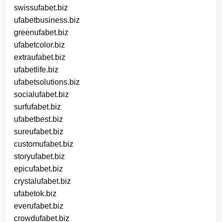
swissufabet.biz
ufabetbusiness.biz
greenufabet.biz
ufabetcolor.biz
extraufabet.biz
ufabetlife.biz
ufabetsolutions.biz
socialufabet.biz
surfufabet.biz
ufabetbest.biz
sureufabet.biz
customufabet.biz
storyufabet.biz
epicufabet.biz
crystalufabet.biz
ufabetok.biz
everufabet.biz
crowdufabet.biz