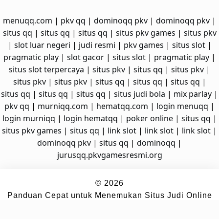
menuqq.com
|
pkv qq
|
dominoqq pkv
|
dominoqq pkv
|
situs qq
|
situs qq
|
situs qq
|
situs pkv games
|
situs pkv
|
slot luar negeri
|
judi resmi
|
pkv games
|
situs slot
|
pragmatic play
|
slot gacor
|
situs slot
|
pragmatic play
|
situs slot terpercaya
|
situs pkv
|
situs qq
|
situs pkv
|
situs pkv
|
situs pkv
|
situs qq
|
situs qq
|
situs qq
|
situs qq
|
situs qq
|
situs qq
|
situs judi bola
|
mix parlay
|
pkv qq
|
murniqq.com
|
hematqq.com
|
login menuqq
|
login murniqq
|
login hematqq
|
poker online
|
situs qq
|
situs pkv games
|
situs qq
|
link slot
|
link slot
|
link slot
|
dominoqq pkv
|
situs qq
|
dominoqq
|
jurusqq.pkvgamesresmi.org
© 2026
Panduan Cepat untuk Menemukan Situs Judi Online
Gampang Menang