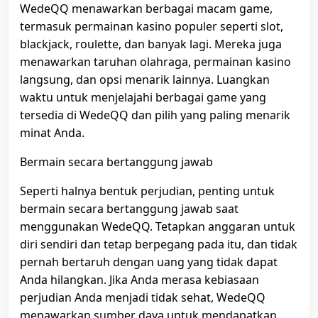
WedeQQ menawarkan berbagai macam game,
termasuk permainan kasino populer seperti slot,
blackjack, roulette, dan banyak lagi. Mereka juga
menawarkan taruhan olahraga, permainan kasino
langsung, dan opsi menarik lainnya. Luangkan
waktu untuk menjelajahi berbagai game yang
tersedia di WedeQQ dan pilih yang paling menarik
minat Anda.
Bermain secara bertanggung jawab
Seperti halnya bentuk perjudian, penting untuk
bermain secara bertanggung jawab saat
menggunakan WedeQQ. Tetapkan anggaran untuk
diri sendiri dan tetap berpegang pada itu, dan tidak
pernah bertaruh dengan uang yang tidak dapat
Anda hilangkan. Jika Anda merasa kebiasaan
perjudian Anda menjadi tidak sehat, WedeQQ
menawarkan sumber daya untuk mendapatkan