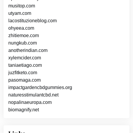
musitop.com
utyam.com
lacostituzioneblog.com
ohyeea.com
zhitiemoe.com
nungkub.com
anotherindian.com
xylemcider.com
taniaetiago.com
juzfitketo.com
pasomaga.com
impactgardencbdgummies.org
naturesstimulantcbd.net
nopalinaeuropa.com
biomagnify.net