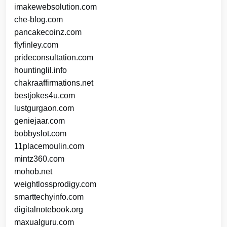
imakewebsolution.com
che-blog.com
pancakecoinz.com
flyfinley.com
prideconsultation.com
hountinglil.info
chakraaffirmations.net
bestjokes4u.com
lustgurgaon.com
geniejaar.com
bobbyslot.com
11placemoulin.com
mintz360.com
mohob.net
weightlossprodigy.com
smarttechyinfo.com
digitalnotebook.org
maxualguru.com