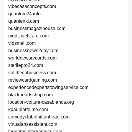
vibecasaconcepts.com
quantum24.info
quantenki.com
businessmagazineusa.com
medicwellcare.com
vidsmall.com
businessnews2day.com
worldnewsrecords.com
sterilepro24.com
solidtechbusiness.com
reviewcardgaming.com
experiencedexpertstowingservice.com
blackheadsshop.com
location-voiture-casablanca.org
kpaulbartelme.com
comedyclubofhiltonhead.com
virtualartsassistant.com
theprimeinfographics.com