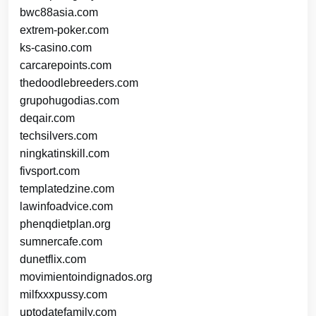
bwc88asia.com
extrem-poker.com
ks-casino.com
carcarepoints.com
thedoodlebreeders.com
grupohugodias.com
deqair.com
techsilvers.com
ningkatinskill.com
fivsport.com
templatedzine.com
lawinfoadvice.com
phenqdietplan.org
sumnercafe.com
dunetflix.com
movimientoindignados.org
milfxxxpussy.com
uptodatefamily.com