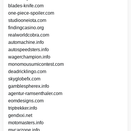
blades-knife.com
one-piece-spoiler.com
studiooneiota.com
findingcasino.org
realworldcobra.com
automachine.info
autospeedsters.info
wagerchampion.info
monomousumicontest.com
deadricklingo.com
skyglobefx.com
gamblespherex.info
agentur-ramsenthaler.com
eomdesigns.com
triptrekker.info
gendxxi.net
motomasters.info
mycarzone.info