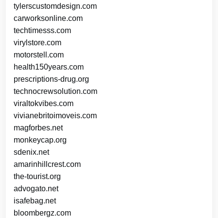
tylerscustomdesign.com
carworksonline.com
techtimesss.com
virylstore.com
motorstell.com
health150years.com
prescriptions-drug.org
technocrewsolution.com
viraltokvibes.com
vivianebritoimoveis.com
magforbes.net
monkeycap.org
sdenix.net
amarinhillcrest.com
the-tourist.org
advogato.net
isafebag.net
bloombergz.com