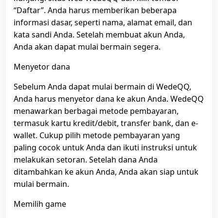
“Daftar”. Anda harus memberikan beberapa
informasi dasar, seperti nama, alamat email, dan
kata sandi Anda. Setelah membuat akun Anda,
Anda akan dapat mulai bermain segera.
Menyetor dana
Sebelum Anda dapat mulai bermain di WedeQQ,
Anda harus menyetor dana ke akun Anda. WedeQQ
menawarkan berbagai metode pembayaran,
termasuk kartu kredit/debit, transfer bank, dan e-
wallet. Cukup pilih metode pembayaran yang
paling cocok untuk Anda dan ikuti instruksi untuk
melakukan setoran. Setelah dana Anda
ditambahkan ke akun Anda, Anda akan siap untuk
mulai bermain.
Memilih game