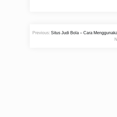
Post
Previous:
Situs Judi Bola – Cara Menggunakan
navigation
N