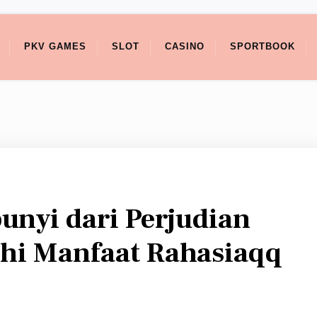
PKV GAMES
SLOT
CASINO
SPORTBOOK
nyi dari Perjudian
ahi Manfaat Rahasiaqq