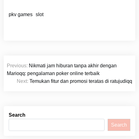
pkv games
slot
Post
Previous:
Nikmati jam hiburan tanpa akhir dengan
navigation
Marioqq: pengalaman poker online terbaik
Next:
Temukan fitur dan promosi teratas di ratujudiqq
Search
Search