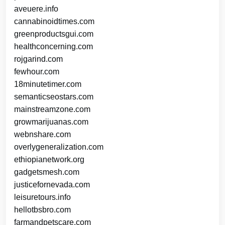
aveuere.info
cannabinoidtimes.com
greenproductsgui.com
healthconcerning.com
rojgarind.com
fewhour.com
18minutetimer.com
semanticseostars.com
mainstreamzone.com
growmarijuanas.com
webnshare.com
overlygeneralization.com
ethiopianetwork.org
gadgetsmesh.com
justicefornevada.com
leisuretours.info
hellotbsbro.com
farmandpetscare.com