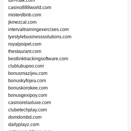
fun-mak.com
casino888world.com
misterdbnb.com
jkmezcal.com
intervaltrainingexercises.com
tyestylebusinesssolutions.com
royalpoipet.com
thestaurant.com
bestlinktrackingsoftware.com
clublubupoo.com
bonusmazijeu.com
bonuskyfojea.com
bonuskorokee.com
bonusgexipoy.com
casinorelaxluxe.com
clubetechplay.com
domdombd.com
dailyplayz.com