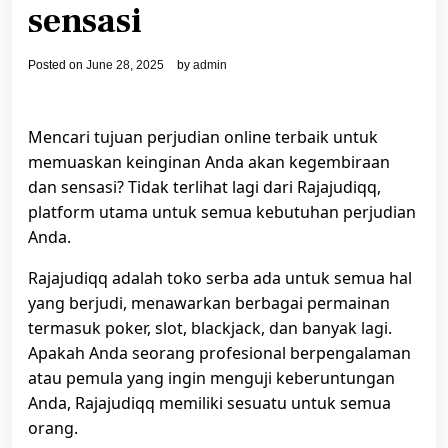
sensasi
Posted on
June 28, 2025
by
admin
Mencari tujuan perjudian online terbaik untuk
memuaskan keinginan Anda akan kegembiraan
dan sensasi? Tidak terlihat lagi dari Rajajudiqq,
platform utama untuk semua kebutuhan perjudian
Anda.
Rajajudiqq adalah toko serba ada untuk semua hal
yang berjudi, menawarkan berbagai permainan
termasuk poker, slot, blackjack, dan banyak lagi.
Apakah Anda seorang profesional berpengalaman
atau pemula yang ingin menguji keberuntungan
Anda, Rajajudiqq memiliki sesuatu untuk semua
orang.