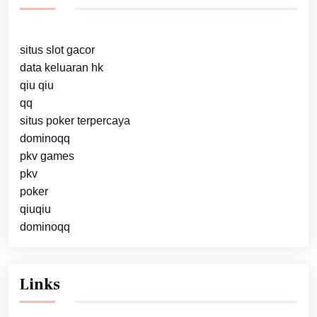
situs slot gacor
data keluaran hk
qiu qiu
qq
situs poker terpercaya
dominoqq
pkv games
pkv
poker
qiuqiu
dominoqq
Links