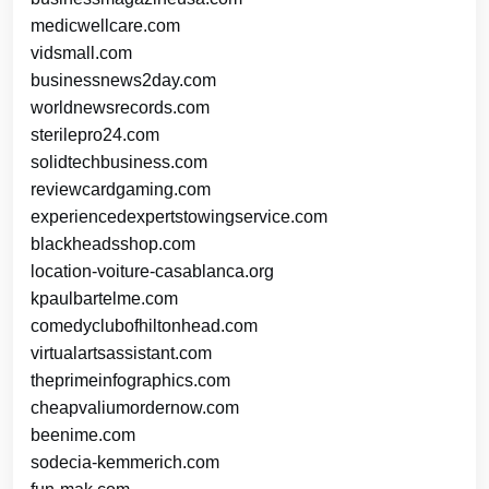
medicwellcare.com
vidsmall.com
businessnews2day.com
worldnewsrecords.com
sterilepro24.com
solidtechbusiness.com
reviewcardgaming.com
experiencedexpertstowingservice.com
blackheadsshop.com
location-voiture-casablanca.org
kpaulbartelme.com
comedyclubofhiltonhead.com
virtualartsassistant.com
theprimeinfographics.com
cheapvaliumordernow.com
beenime.com
sodecia-kemmerich.com