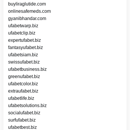
buyliraglutide.com
onlinesafemeds.com
gyanibhandar.com
ufabetwarp.biz
ufabetclip.biz
expertufabet.biz
fantasyufabet.biz
ufabetsiam.biz
swissufabet.biz
ufabetbusiness.biz
greenufabet.biz
ufabetcolor.biz
extraufabet.biz
ufabetlife.biz
ufabetsolutions.biz
socialufabet.biz
surfufabet.biz
ufabetbest.biz