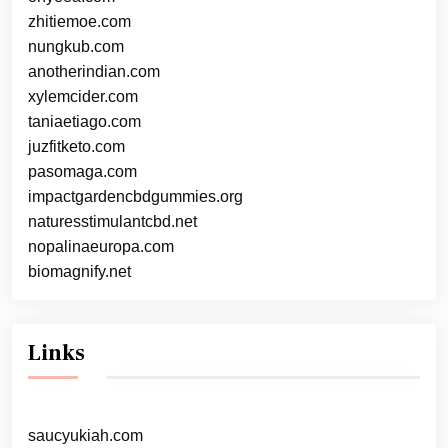
zhitiemoe.com
nungkub.com
anotherindian.com
xylemcider.com
taniaetiago.com
juzfitketo.com
pasomaga.com
impactgardencbdgummies.org
naturesstimulantcbd.net
nopalinaeuropa.com
biomagnify.net
Links
saucyukiah.com