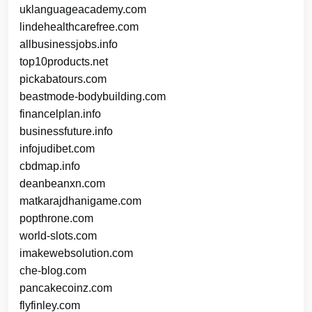
uklanguageacademy.com
lindehealthcarefree.com
allbusinessjobs.info
top10products.net
pickabatours.com
beastmode-bodybuilding.com
financelplan.info
businessfuture.info
infojudibet.com
cbdmap.info
deanbeanxn.com
matkarajdhanigame.com
popthrone.com
world-slots.com
imakewebsolution.com
che-blog.com
pancakecoinz.com
flyfinley.com