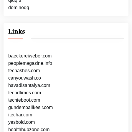
qiuqiu
dominoqq
Links
baeckereiweber.com
peoplemagazine.info
techashes.com
canyouwash.co
havadisantalya.com
techdtimes.com
techieboot.com
gundembalikesir.com
itechar.com
yesbold.com
healthhubzone.com