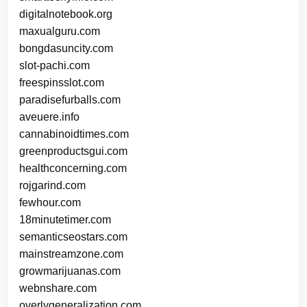
digitalnotebook.org
maxualguru.com
bongdasuncity.com
slot-pachi.com
freespinsslot.com
paradisefurballs.com
aveuere.info
cannabinoidtimes.com
greenproductsgui.com
healthconcerning.com
rojgarind.com
fewhour.com
18minutetimer.com
semanticseostars.com
mainstreamzone.com
growmarijuanas.com
webnshare.com
overlygeneralization.com