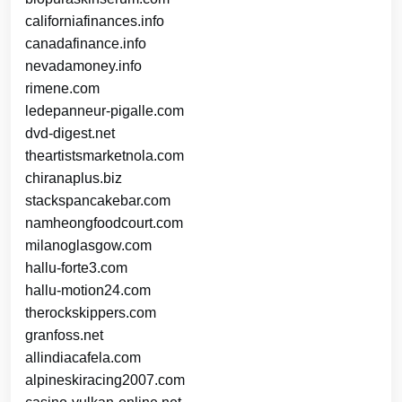
californiafinances.info
canadafinance.info
nevadamoney.info
rimene.com
ledepanneur-pigalle.com
dvd-digest.net
theartistsmarketnola.com
chiranaplus.biz
stackspancakebar.com
namheongfoodcourt.com
milanoglasgow.com
hallu-forte3.com
hallu-motion24.com
therockskippers.com
granfoss.net
allindiacafela.com
alpineskiracing2007.com