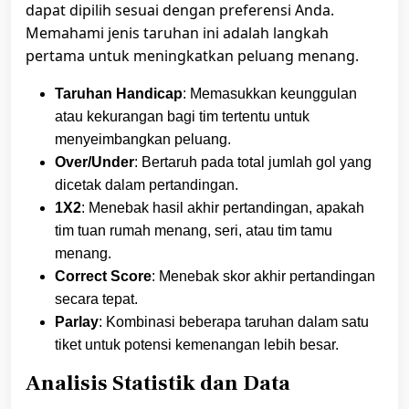
dapat dipilih sesuai dengan preferensi Anda.
Memahami jenis taruhan ini adalah langkah
pertama untuk meningkatkan peluang menang.
Taruhan Handicap
: Memasukkan keunggulan
atau kekurangan bagi tim tertentu untuk
menyeimbangkan peluang.
Over/Under
: Bertaruh pada total jumlah gol yang
dicetak dalam pertandingan.
1X2
: Menebak hasil akhir pertandingan, apakah
tim tuan rumah menang, seri, atau tim tamu
menang.
Correct Score
: Menebak skor akhir pertandingan
secara tepat.
Parlay
: Kombinasi beberapa taruhan dalam satu
tiket untuk potensi kemenangan lebih besar.
Analisis Statistik dan Data