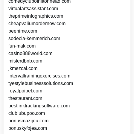
comedyclubofhiltonhead.com
virtualartsassistant.com
theprimeinfographics.com
cheapvaliumordernow.com
beenime.com
sodecia-kemmerich.com
fun-mak.com
casino888world.com
misterdbnb.com
jkmezcal.com
intervaltrainingexercises.com
tyestylebusinesssolutions.com
royalpoipet.com
thestaurant.com
bestlinktrackingsoftware.com
clublubupoo.com
bonusmazijeu.com
bonuskyfojea.com