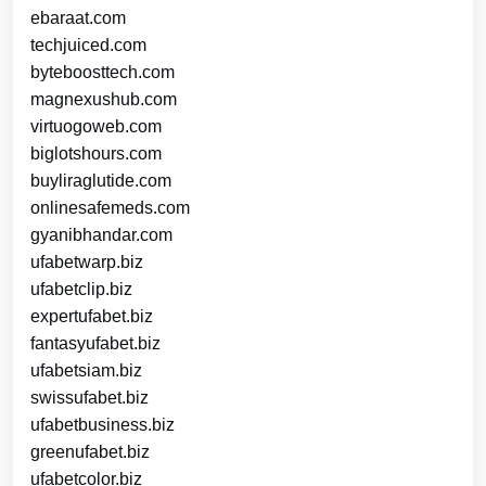
ebaraat.com
techjuiced.com
byteboosttech.com
magnexushub.com
virtuogoweb.com
biglotshours.com
buyliraglutide.com
onlinesafemeds.com
gyanibhandar.com
ufabetwarp.biz
ufabetclip.biz
expertufabet.biz
fantasyufabet.biz
ufabetsiam.biz
swissufabet.biz
ufabetbusiness.biz
greenufabet.biz
ufabetcolor.biz