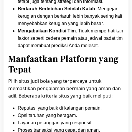
tetapi juga tentang strategi dan informasi.
Bertaruh Berlebihan Setelah Kalah
: Mengejar
kerugian dengan bertaruh lebih banyak sering kali
menyebabkan kerugian yang lebih besar.
Mengabaikan Kondisi Tim
: Tidak memperhatikan
faktor seperti cedera pemain atau jadwal padat tim
dapat membuat prediksi Anda meleset.
Manfaatkan Platform yang
Tepat
Pilih situs judi bola yang terpercaya untuk
memastikan pengalaman bermain yang aman dan
adil. Beberapa kriteria situs yang baik meliputi:
Reputasi yang baik di kalangan pemain.
Opsi taruhan yang beragam.
Layanan pelanggan yang responsif.
Proses transaksi yang cepat dan aman.