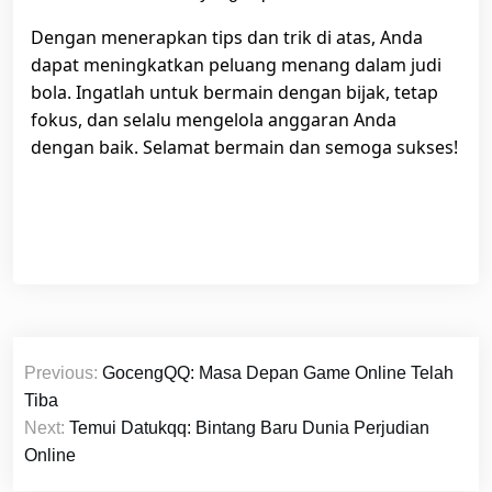
Dengan menerapkan tips dan trik di atas, Anda
dapat meningkatkan peluang menang dalam judi
bola. Ingatlah untuk bermain dengan bijak, tetap
fokus, dan selalu mengelola anggaran Anda
dengan baik. Selamat bermain dan semoga sukses!
Post
Previous:
GocengQQ: Masa Depan Game Online Telah
navigation
Tiba
Next:
Temui Datukqq: Bintang Baru Dunia Perjudian
Online