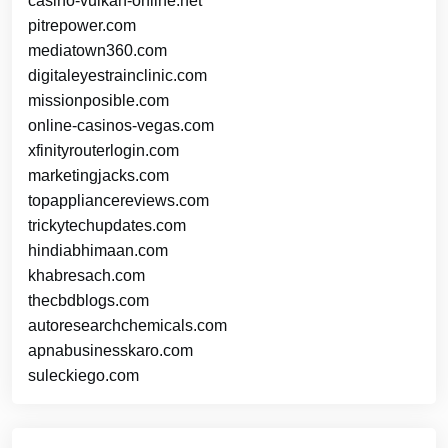
casino-vulkan-online.net
pitrepower.com
mediatown360.com
digitaleyestrainclinic.com
missionposible.com
online-casinos-vegas.com
xfinityrouterlogin.com
marketingjacks.com
topappliancereviews.com
trickytechupdates.com
hindiabhimaan.com
khabresach.com
thecbdblogs.com
autoresearchchemicals.com
apnabusinesskaro.com
suleckiego.com