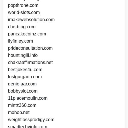
popthrone.com
world-slots.com
imakewebsolution.com
che-blog.com
pancakecoinz.com
flyfinley.com
prideconsultation.com
hountinglil.info
chakraaffirmations.net
bestjokes4u.com
lustgurgaon.com
geniejaar.com
bobbyslot.com
11placemoulin.com
mintz360.com
mohob.net
weightlossprodigy.com
smarttechyinfo.com