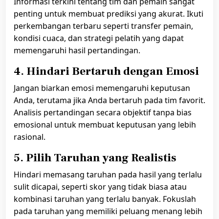
Informasi terkini tentang tim dan pemain sangat
penting untuk membuat prediksi yang akurat. Ikuti
perkembangan terbaru seperti transfer pemain,
kondisi cuaca, dan strategi pelatih yang dapat
memengaruhi hasil pertandingan.
4. Hindari Bertaruh dengan Emosi
Jangan biarkan emosi memengaruhi keputusan
Anda, terutama jika Anda bertaruh pada tim favorit.
Analisis pertandingan secara objektif tanpa bias
emosional untuk membuat keputusan yang lebih
rasional.
5. Pilih Taruhan yang Realistis
Hindari memasang taruhan pada hasil yang terlalu
sulit dicapai, seperti skor yang tidak biasa atau
kombinasi taruhan yang terlalu banyak. Fokuslah
pada taruhan yang memiliki peluang menang lebih