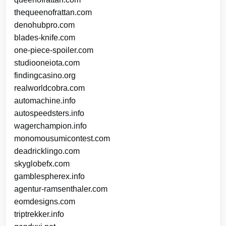
thequeenofrattan.com
denohubpro.com
blades-knife.com
one-piece-spoiler.com
studiooneiota.com
findingcasino.org
realworldcobra.com
automachine.info
autospeedsters.info
wagerchampion.info
monomousumicontest.com
deadricklingo.com
skyglobefx.com
gamblespherex.info
agentur-ramsenthaler.com
eomdesigns.com
triptrekker.info