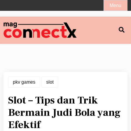
Skip
Menu
to
content
pkv games
slot
Slot – Tips dan Trik
Bermain Judi Bola yang
Efektif