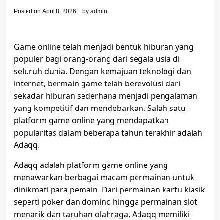
Posted on
April 8, 2026
by
admin
Game online telah menjadi bentuk hiburan yang
populer bagi orang-orang dari segala usia di
seluruh dunia. Dengan kemajuan teknologi dan
internet, bermain game telah berevolusi dari
sekadar hiburan sederhana menjadi pengalaman
yang kompetitif dan mendebarkan. Salah satu
platform game online yang mendapatkan
popularitas dalam beberapa tahun terakhir adalah
Adaqq.
Adaqq adalah platform game online yang
menawarkan berbagai macam permainan untuk
dinikmati para pemain. Dari permainan kartu klasik
seperti poker dan domino hingga permainan slot
menarik dan taruhan olahraga, Adaqq memiliki