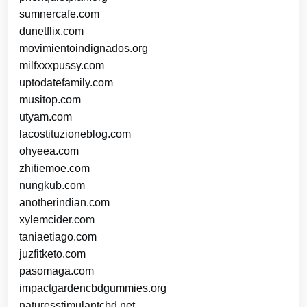
sumnercafe.com
dunetflix.com
movimientoindignados.org
milfxxxpussy.com
uptodatefamily.com
musitop.com
utyam.com
lacostituzioneblog.com
ohyeea.com
zhitiemoe.com
nungkub.com
anotherindian.com
xylemcider.com
taniaetiago.com
juzfitketo.com
pasomaga.com
impactgardencbdgummies.org
naturesstimulantcbd.net