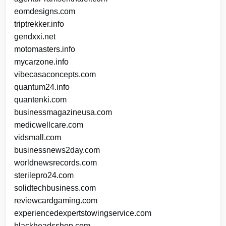
eomdesigns.com
triptrekker.info
gendxxi.net
motomasters.info
mycarzone.info
vibecasaconcepts.com
quantum24.info
quantenki.com
businessmagazineusa.com
medicwellcare.com
vidsmall.com
businessnews2day.com
worldnewsrecords.com
sterilepro24.com
solidtechbusiness.com
reviewcardgaming.com
experiencedexpertstowingservice.com
blackheadsshop.com