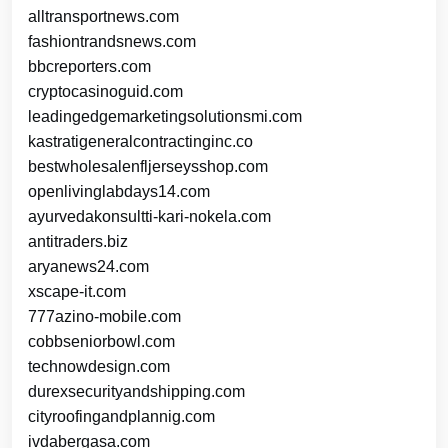
alltransportnews.com
fashiontrandsnews.com
bbcreporters.com
cryptocasinoguid.com
leadingedgemarketingsolutionsmi.com
kastratigeneralcontractinginc.co
bestwholesalenfljerseysshop.com
openlivinglabdays14.com
ayurvedakonsultti-kari-nokela.com
antitraders.biz
aryanews24.com
xscape-it.com
777azino-mobile.com
cobbseniorbowl.com
technowdesign.com
durexsecurityandshipping.com
cityroofingandplannig.com
ivdabergasa.com