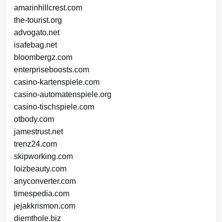
amarinhillcrest.com
the-tourist.org
advogato.net
isafebag.net
bloombergz.com
enterpriseboosts.com
casino-kartenspiele.com
casino-automatenspiele.org
casino-tischspiele.com
otbody.com
jamestrust.net
trenz24.com
skipworking.com
loizbeauty.com
anyconverter.com
timespedia.com
jejakkrismon.com
diemthole.biz