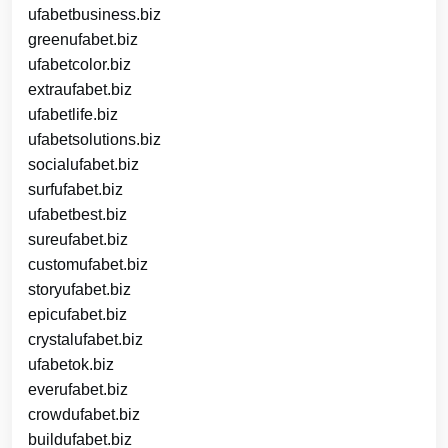
ufabetbusiness.biz
greenufabet.biz
ufabetcolor.biz
extraufabet.biz
ufabetlife.biz
ufabetsolutions.biz
socialufabet.biz
surfufabet.biz
ufabetbest.biz
sureufabet.biz
customufabet.biz
storyufabet.biz
epicufabet.biz
crystalufabet.biz
ufabetok.biz
everufabet.biz
crowdufabet.biz
buildufabet.biz