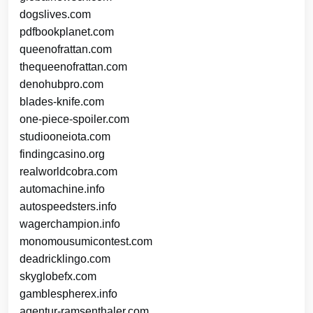
dogslives.com
pdfbookplanet.com
queenofrattan.com
thequeenofrattan.com
denohubpro.com
blades-knife.com
one-piece-spoiler.com
studiooneiota.com
findingcasino.org
realworldcobra.com
automachine.info
autospeedsters.info
wagerchampion.info
monomousumicontest.com
deadricklingo.com
skyglobefx.com
gamblespherex.info
agentur-ramsenthaler.com