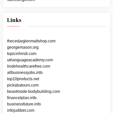
Links
thecedarglenmaltshop.com
georgemason.org
topicinhindi.com
uklanguageacademy.com
lindehealthcarefree.com
allbusinessjobs.info
top10products.net
pickabatours.com
beastmode-bodybuilding.com
financelplan.info
businessfuture.info
infojudibet.com