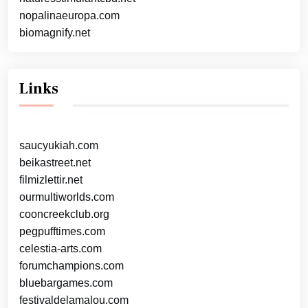
nopalinaeuropa.com
biomagnify.net
Links
saucyukiah.com
beikastreet.net
filmizlettir.net
ourmultiworlds.com
cooncreekclub.org
pegpufftimes.com
celestia-arts.com
forumchampions.com
bluebargames.com
festivaldelamalou.com