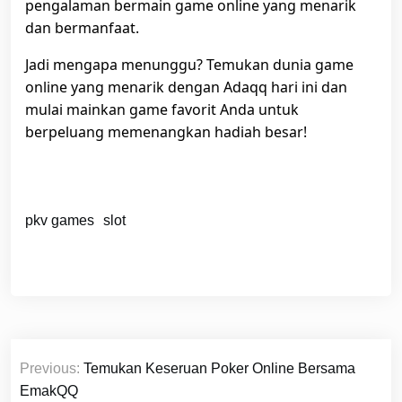
pengalaman bermain game online yang menarik
dan bermanfaat.
Jadi mengapa menunggu? Temukan dunia game
online yang menarik dengan Adaqq hari ini dan
mulai mainkan game favorit Anda untuk
berpeluang memenangkan hadiah besar!
pkv games
slot
Post
Previous:
Temukan Keseruan Poker Online Bersama
navigation
EmakQQ