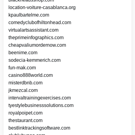
location-voiture-casablanca.org
kpaulbartelme.com
comedyclubofhiltonhead.com
virtualartsassistant.com
theprimeinfographics.com
cheapvaliumordernow.com
beenime.com
sodecia-kemmerich.com
fun-mak.com
casino888world.com
misterdbnb.com
jkmezcal.com
intervaltrainingexercises.com
tyestylebusinesssolutions.com
royalpoipet.com
thestaurant.com
bestlinktrackingsoftware.com