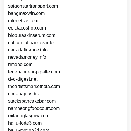
saigonstartransport.com
bangmaxwin.com
infonetive.com
epictacoshop.com
biopuraskinserum.com
californiafinances.info
canadafinance.info
nevadamoney.info
rimene.com
ledepanneur-pigalle.com
dvd-digest.net
theartistsmarketnola.com
chiranaplus.biz
stackspancakebar.com
namheongfoodcourt.com
milanoglasgow.com
hallu-forte3.com
hallu-motion24.com