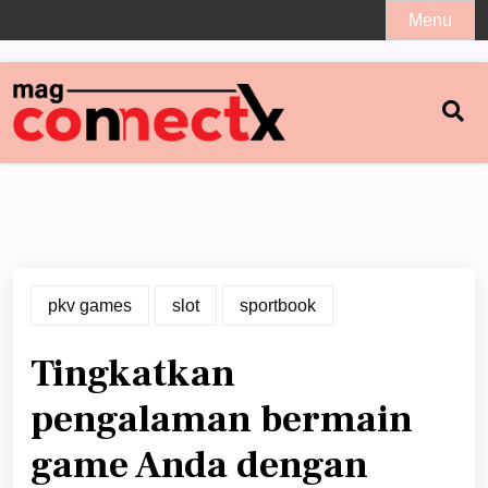
Skip
Menu
to
content
pkv games
slot
sportbook
Tingkatkan
pengalaman bermain
game Anda dengan