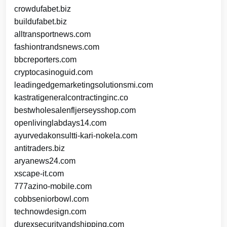
crowdufabet.biz
buildufabet.biz
alltransportnews.com
fashiontrandsnews.com
bbcreporters.com
cryptocasinoguid.com
leadingedgemarketingsolutionsmi.com
kastratigeneralcontractinginc.co
bestwholesalenfljerseysshop.com
openlivinglabdays14.com
ayurvedakonsultti-kari-nokela.com
antitraders.biz
aryanews24.com
xscape-it.com
777azino-mobile.com
cobbseniorbowl.com
technowdesign.com
durexsecurityandshipping.com