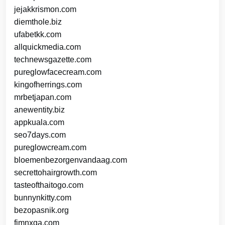
jejakkrismon.com
diemthole.biz
ufabetkk.com
allquickmedia.com
technewsgazette.com
pureglowfacecream.com
kingofherrings.com
mrbetjapan.com
anewentity.biz
appkuala.com
seo7days.com
pureglowcream.com
bloemenbezorgenvandaag.com
secrettohairgrowth.com
tasteofthaitogo.com
bunnynkitty.com
bezopasnik.org
fjmnxga.com