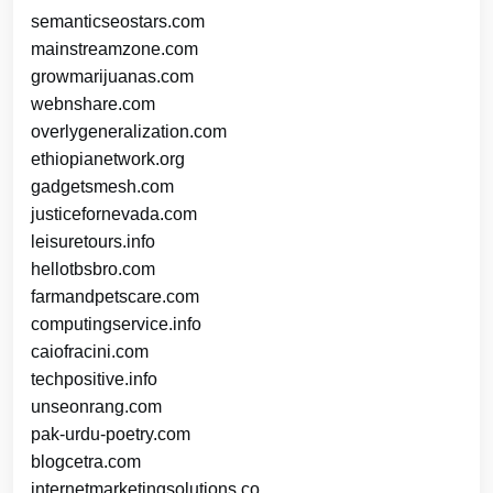
semanticseostars.com
mainstreamzone.com
growmarijuanas.com
webnshare.com
overlygeneralization.com
ethiopianetwork.org
gadgetsmesh.com
justicefornevada.com
leisuretours.info
hellotbsbro.com
farmandpetscare.com
computingservice.info
caiofracini.com
techpositive.info
unseonrang.com
pak-urdu-poetry.com
blogcetra.com
internetmarketingsolutions.co