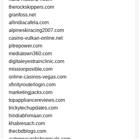
therockskippers.com
granfoss.net
allindiacafela.com
alpineskiracing2007.com
casino-vulkan-online.net
pitrepower.com
mediatown360.com
digitaleyestrainclinic.com
missionposible.com
online-casinos-vegas.com
xfinityrouterlogin.com
marketingjacks.com
topappliancereviews.com
trickytechupdates.com
hindiabhimaan.com
khabresach.com
thecbdblogs.com
autoresearchchemicals.com