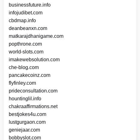
businessfuture.info
infojudibet.com
cbdmap.info
deanbeanxn.com
matkarajdhanigame.com
popthrone.com
world-slots.com
imakewebsolution.com
che-blog.com
pancakecoinz.com
flyfinley.com
prideconsultation.com
hountinglil.info
chakraaffirmations.net
bestjokes4u.com
lustgurgaon.com
geniejaar.com
bobbyslot.com