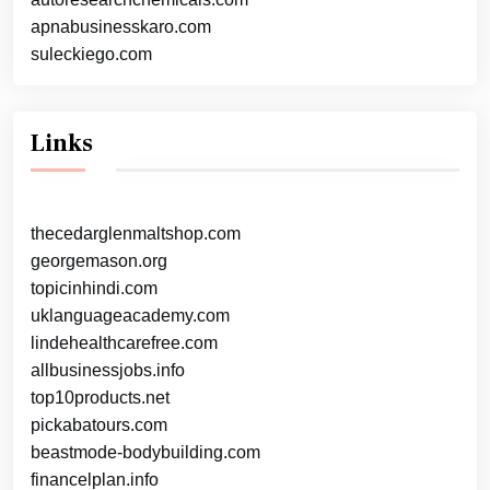
apnabusinesskaro.com
suleckiego.com
Links
thecedarglenmaltshop.com
georgemason.org
topicinhindi.com
uklanguageacademy.com
lindehealthcarefree.com
allbusinessjobs.info
top10products.net
pickabatours.com
beastmode-bodybuilding.com
financelplan.info