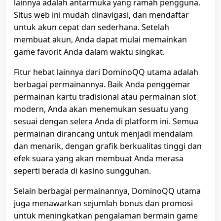
lainnya adalah antarmuka yang ramah pengguna.
Situs web ini mudah dinavigasi, dan mendaftar
untuk akun cepat dan sederhana. Setelah
membuat akun, Anda dapat mulai memainkan
game favorit Anda dalam waktu singkat.
Fitur hebat lainnya dari DominoQQ utama adalah
berbagai permainannya. Baik Anda penggemar
permainan kartu tradisional atau permainan slot
modern, Anda akan menemukan sesuatu yang
sesuai dengan selera Anda di platform ini. Semua
permainan dirancang untuk menjadi mendalam
dan menarik, dengan grafik berkualitas tinggi dan
efek suara yang akan membuat Anda merasa
seperti berada di kasino sungguhan.
Selain berbagai permainannya, DominoQQ utama
juga menawarkan sejumlah bonus dan promosi
untuk meningkatkan pengalaman bermain game