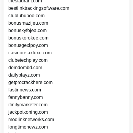
thestaurant.com
bestlinktrackingsoftware.com
clublubupoo.com
bonusmazijeu.com
bonuskyfojea.com
bonuskorokee.com
bonusgexipoy.com
casinorelaxluxe.com
clubetechplay.com
domdombd.com
dailyplayz.com
getprocrackhere.com
fastinnews.com
fannybanny.com
ifinitymarketer.com
jackpotkoning.com
modlinknetworks.com
longtimenewz.com