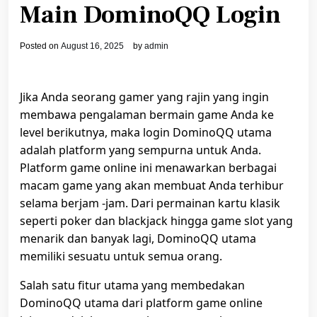
Main DominoQQ Login
Posted on
August 16, 2025
by
admin
Jika Anda seorang gamer yang rajin yang ingin
membawa pengalaman bermain game Anda ke
level berikutnya, maka login DominoQQ utama
adalah platform yang sempurna untuk Anda.
Platform game online ini menawarkan berbagai
macam game yang akan membuat Anda terhibur
selama berjam -jam. Dari permainan kartu klasik
seperti poker dan blackjack hingga game slot yang
menarik dan banyak lagi, DominoQQ utama
memiliki sesuatu untuk semua orang.
Salah satu fitur utama yang membedakan
DominoQQ utama dari platform game online