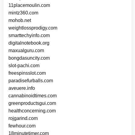
11placemoulin.com
mintz360.com
mohob.net
weightlossprodigy.com
smarttechyinfo.com
digitalnotebook.org
maxualguru.com
bongdasuncity.com
slot-pachi.com
freespinsslot.com
paradisefurballs.com
aveuere.info
cannabinoidtimes.com
greenproductsgui.com
healthconcerning.com
rojgarind.com
fewhour.com
18minutetimer.com