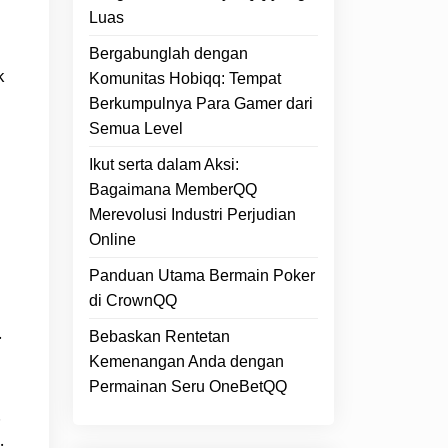
Luas
Bergabunglah dengan
k
Komunitas Hobiqq: Tempat
Berkumpulnya Para Gamer dari
Semua Level
Ikut serta dalam Aksi:
Bagaimana MemberQQ
Merevolusi Industri Perjudian
Online
Panduan Utama Bermain Poker
di CrownQQ
.
Bebaskan Rentetan
Kemenangan Anda dengan
Permainan Seru OneBetQQ
.
.