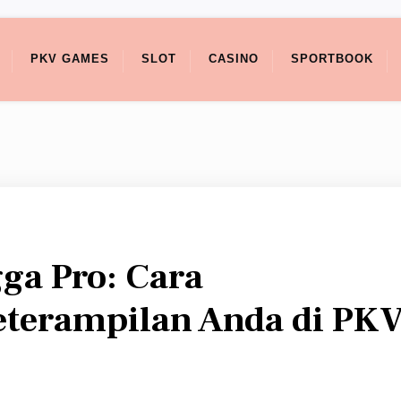
PKV GAMES
SLOT
CASINO
SPORTBOOK
ga Pro: Cara
terampilan Anda di PK