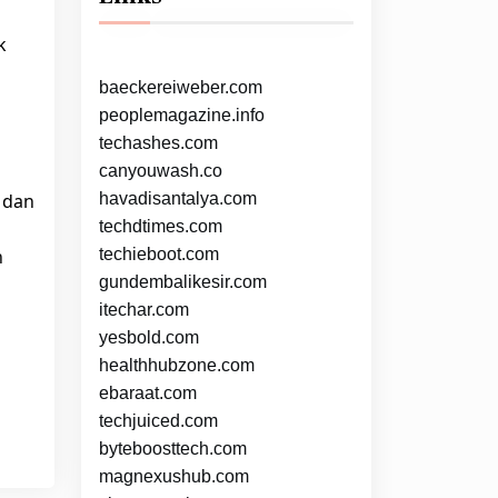
k
baeckereiweber.com
peoplemagazine.info
techashes.com
canyouwash.co
 dan
havadisantalya.com
techdtimes.com
h
techieboot.com
gundembalikesir.com
itechar.com
yesbold.com
healthhubzone.com
ebaraat.com
techjuiced.com
byteboosttech.com
magnexushub.com