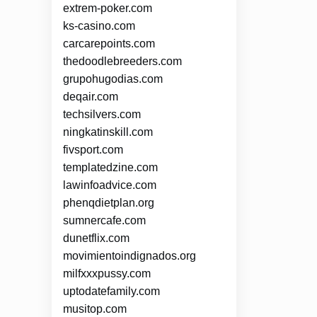
extrem-poker.com
ks-casino.com
carcarepoints.com
thedoodlebreeders.com
grupohugodias.com
deqair.com
techsilvers.com
ningkatinskill.com
fivsport.com
templatedzine.com
lawinfoadvice.com
phenqdietplan.org
sumnercafe.com
dunetflix.com
movimientoindignados.org
milfxxxpussy.com
uptodatefamily.com
musitop.com