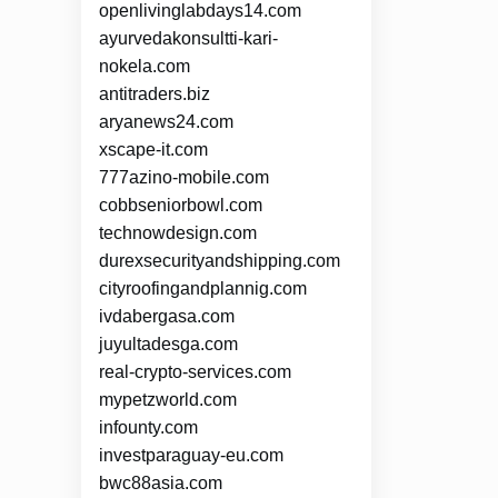
openlivinglabdays14.com
ayurvedakonsultti-kari-
nokela.com
antitraders.biz
aryanews24.com
xscape-it.com
777azino-mobile.com
cobbseniorbowl.com
technowdesign.com
durexsecurityandshipping.com
cityroofingandplannig.com
ivdabergasa.com
juyultadesga.com
real-crypto-services.com
mypetzworld.com
infounty.com
investparaguay-eu.com
bwc88asia.com