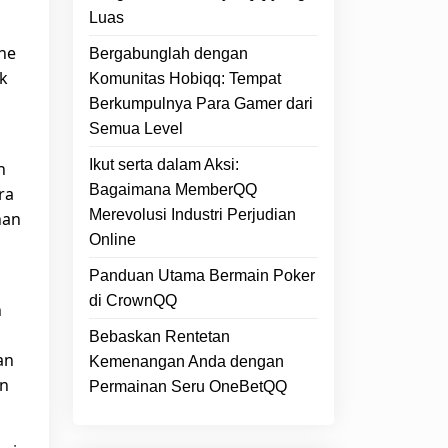
Luas
ine
Bergabunglah dengan
uk
Komunitas Hobiqq: Tempat
Berkumpulnya Para Gamer dari
Semua Level
Ikut serta dalam Aksi:
n
Bagaimana MemberQQ
ra
Merevolusi Industri Perjudian
nan
Online
Panduan Utama Bermain Poker
di CrownQQ
n
Bebaskan Rentetan
an
Kemenangan Anda dengan
an
Permainan Seru OneBetQQ