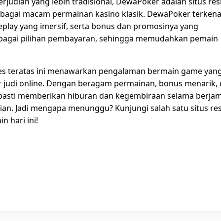
judian yang lebih tradisional, DewaPoker adalah situs re
bagai macam permainan kasino klasik. DewaPoker terkena
eplay yang imersif, serta bonus dan promosinya yang
rbagai pilihan pembayaran, sehingga memudahkan pemain
mes teratas ini menawarkan pengalaman bermain game yan
judi online. Dengan beragam permainan, bonus menarik,
ni pasti memberikan hiburan dan kegembiraan selama berja
ian. Jadi mengapa menunggu? Kunjungi salah satu situs re
n hari ini!