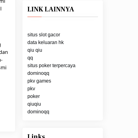
smi
LINK LAINNYA
l
situs slot gacor
data keluaran hk
g
qiu qiu
 dan
qq
m-
situs poker terpercaya
smi
dominoqq
pkv games
pkv
poker
qiuqiu
dominoqq
Links