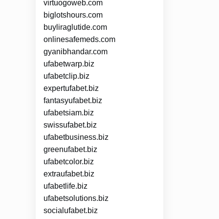
virtuogoweb.com
biglotshours.com
buyliraglutide.com
onlinesafemeds.com
gyanibhandar.com
ufabetwarp.biz
ufabetclip.biz
expertufabet.biz
fantasyufabet.biz
ufabetsiam.biz
swissufabet.biz
ufabetbusiness.biz
greenufabet.biz
ufabetcolor.biz
extraufabet.biz
ufabetlife.biz
ufabetsolutions.biz
socialufabet.biz