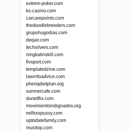
extrem-poker.com
ks-casino.com
carcarepoints.com
thedoodlebreeders.com
grupohugodias.com
deqair.com
techsilvers.com
ningkatinskill.com
fivsport.com
templatedzine.com
lawinfoadvice.com
phenqdietplan.org
sumnercafe.com
dunetflix.com
movimientoindignados.org
milfxxxpussy.com
uptodatefamily.com
musitop.com