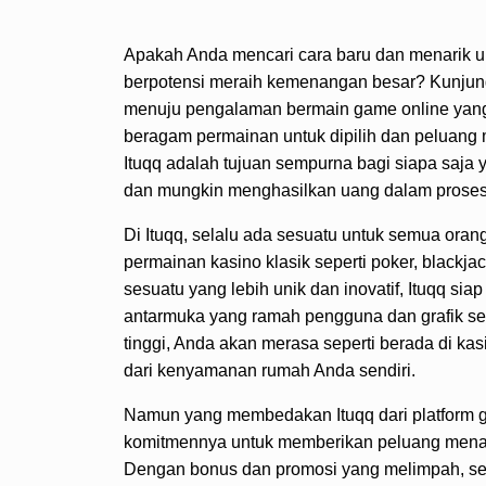
Apakah Anda mencari cara baru dan menarik 
berpotensi meraih kemenangan besar? Kunjung
menuju pengalaman bermain game online ya
beragam permainan untuk dipilih dan peluan
Ituqq adalah tujuan sempurna bagi siapa saja
dan mungkin menghasilkan uang dalam prose
Di Ituqq, selalu ada sesuatu untuk semua ora
permainan kasino klasik seperti poker, blackjac
sesuatu yang lebih unik dan inovatif, Ituqq s
antarmuka yang ramah pengguna dan grafik sert
tinggi, Anda akan merasa seperti berada di ka
dari kenyamanan rumah Anda sendiri.
Namun yang membedakan Ituqq dari platform g
komitmennya untuk memberikan peluang mena
Dengan bonus dan promosi yang melimpah, ser