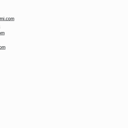
smi.com
o
com
com