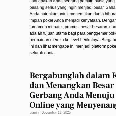
Jadi apakah Anda seorang pemain biasa yang 
pesaing serius yang ingin menjadi besar, Sa
Anda butuhkan untuk menemukan dunia hibura
impian poker Anda menjadi kenyataan. Dengan
turnamen menarik, promosi besar-besaran, da
adalah tujuan utama bagi para penggemar po
permainan mereka ke level berikutnya. Berga
ini dan lihat mengapa ini menjadi platform pok
seluruh dunia.
Bergabunglah dalam 
dan Menangkan Besar d
Gerbang Anda Menuju
Online yang Menyena
admin
|
December 19, 2025