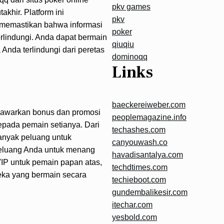
pkv games
khir. Platform ini
pkv
k memastikan bahwa informasi
poker
rlindungi. Anda dapat bermain
qiuqiu
nda terlindungi dari peretas
dominoqq
Links
baeckereiweber.com
nawarkan bonus dan promosi
peoplemagazine.info
pada pemain setianya. Dari
techashes.com
anyak peluang untuk
canyouwash.co
eluang Anda untuk menang
havadisantalya.com
VIP untuk pemain papan atas,
techdtimes.com
reka yang bermain secara
techieboot.com
gundembalikesir.com
itechar.com
yesbold.com