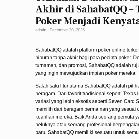
Akhir di SahabatQQ –
Poker Menjadi Kenyat
admin
|
December 20, 2025
SahabatQQ adalah platform poker online ter
hiburan tanpa akhir bagi para pecinta poker.
turnamen, dan promosi, SahabatQQ adalah tuj
yang ingin mewujudkan impian poker mereka.
Salah satu fitur utama SahabatQQ adalah pili
beragam. Dari favorit tradisional seperti Tex
variasi yang lebih eksotis seperti Seven Card
memilih dari beragam permainan yang sesuai d
keahlian mereka. Baik Anda seorang pemula ya
beluknya atau seorang profesional berpengal
baru, SahabatQQ memiliki sesuatu untuk semu