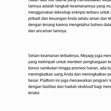
lainnya adalah langkah keamanannya yang muta
menggunakan teknologi enkripsi terbaru untu
pribadi dan keuangan Anda selalu aman dan te
dengan tenang karena mengetahui bahwa data A
dan ancaman lainnya.
Selain keamanan terbaiknya, Mejaqq juga me
yang melimpah untuk memberi penghargaan ke
bonus sambutan hingga promosi harian, ada b
meningkatkan uang Anda dan meningkatkan p
besar. Platform ini juga menawarkan program 
dengan fasilitas dan hadiah eksklusif bagi me
teratur.